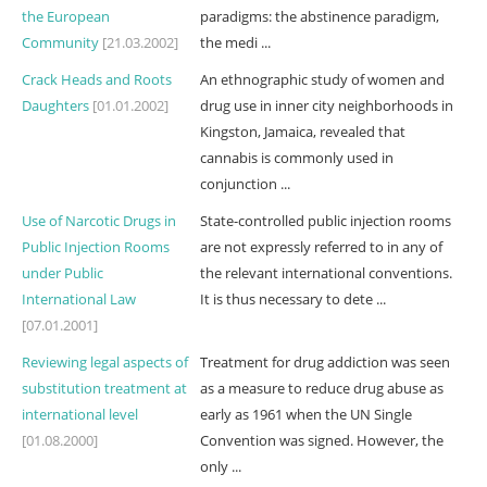
the European
paradigms: the abstinence paradigm,
Community
[21.03.2002]
the medi ...
Crack Heads and Roots
An ethnographic study of women and
Daughters
[01.01.2002]
drug use in inner city neighborhoods in
Kingston, Jamaica, revealed that
cannabis is commonly used in
conjunction ...
Use of Narcotic Drugs in
State-controlled public injection rooms
Public Injection Rooms
are not expressly referred to in any of
under Public
the rele­vant international conventions.
International Law
It is thus necessary to dete ...
[07.01.2001]
Reviewing legal aspects of
Treatment for drug addiction was seen
substitution treatment at
as a measure to reduce drug abuse as
international level
early as 1961 when the UN Single
[01.08.2000]
Convention was signed. However, the
only ...