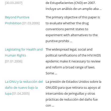
[30.03.2007]
de Estupefacientes (CND) en 2007.
Incluye un análisis de un amplio aba ...
Beyond Punitive
The primary objective of this paper is
Prohibition
[01.03.2006]
to evaluate whether the drug
conventions permit states to
experiment with alternatives to the
punitive prohibi ...
Legislating for Health and
The widespread legal, social and
Human Rights
political ramifications of the HIV/AIDS
[01.01.2006]
epidemic make it necessary to review
and reform a broad range of laws.
Some ...
La ONU y la reducción del
La presión de Estados Unidos sobre la
daño de nuevo bajo la
ONUDD para que retirara su apoyo al
lupa
[01.04.2005]
intercambio de jeringuillas y otras
prácticas de reducción del daño fue
con ...