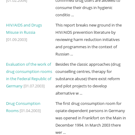
[01.02.2004]
confirmed drug users are allowed to
consume their drugs in hygienic
conditio ...
HIV/AIDS and Drugs
This report breaks new ground in the
Misuse in Russia
HIV/AIDS prevention literature by
[01.09.2003]
reviewing harm reduction initiatives
and programmes in the context of
Russian ...
Evaluation of the work of
Besides the classic approaches (drug
drug consumption rooms
counselling centres, therapy for
in the Federal Republic of
substance abuse) there exist reform
Germany
[01.07.2003]
and pilot projects to develop
alternative w ...
Drug Consumption
The first drug consumption room for
Rooms
[01.04.2003]
opiate-dependent persons in Germany
was opened in Frankfort on the Main in
December 1994. In March 2003 there
wer ...