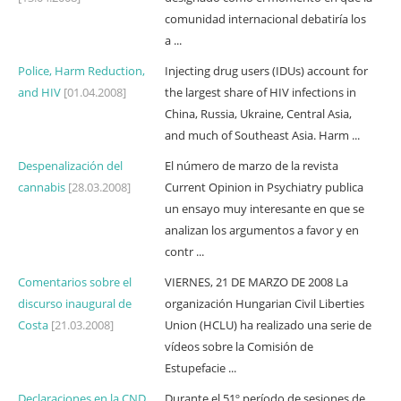
comunidad internacional debatiría los
a ...
Police, Harm Reduction,
Injecting drug users (IDUs) account for
and HIV
[01.04.2008]
the largest share of HIV infections in
China, Russia, Ukraine, Central Asia,
and much of Southeast Asia. Harm ...
Despenalización del
El número de marzo de la revista
cannabis
[28.03.2008]
Current Opinion in Psychiatry publica
un ensayo muy interesante en que se
analizan los argumentos a favor y en
contr ...
Comentarios sobre el
VIERNES, 21 DE MARZO DE 2008 La
discurso inaugural de
organización Hungarian Civil Liberties
Costa
[21.03.2008]
Union (HCLU) ha realizado una serie de
vídeos sobre la Comisión de
Estupefacie ...
Declaraciones en la CND
Durante el 51º período de sesiones de