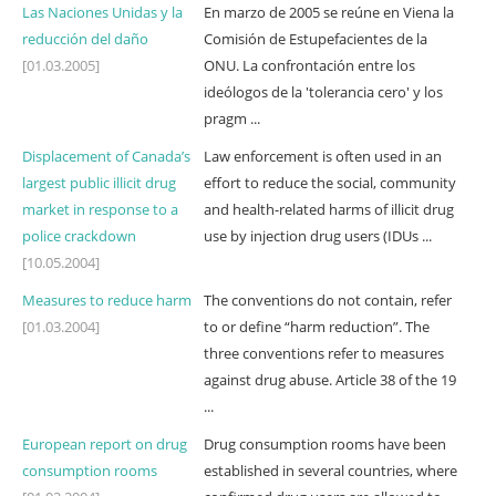
Las Naciones Unidas y la
En marzo de 2005 se reúne en Viena la
reducción del daño
Comisión de Estupefacientes de la
[01.03.2005]
ONU. La confrontación entre los
ideólogos de la 'tolerancia cero' y los
pragm ...
Displacement of Canada’s
Law enforcement is often used in an
largest public illicit drug
effort to reduce the social, community
market in response to a
and health-related harms of illicit drug
police crackdown
use by injection drug users (IDUs ...
[10.05.2004]
Measures to reduce harm
The conventions do not contain, refer
[01.03.2004]
to or define “harm reduction”. The
three conventions refer to measures
against drug abuse. Article 38 of the 19
...
European report on drug
Drug consumption rooms have been
consumption rooms
established in several countries, where