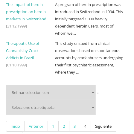
The impact of heroin
A program of heroin prescription was
prescription on heroin
introduced in Switzerland in 1994. This
markets in Switzerland
initially targeted 1,000 heavily
[31.12.1999]
dependent heroin users, most of
whom we ...
Therapeutic Use of
This study ensued from clinical
Cannabis by Crack
observations based on spontaneous
Addicts in Brazil
accounts by crack abusers undergoing
[01.10.1999]
their first psychiatric assessment,
where they ...
::
Inicio
Anterior
1
2
3
4
Siguiente