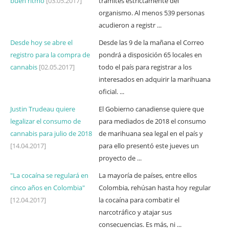
buen ritmo
[03.05.2017]
trámites estrictamente del
organismo. Al menos 539 personas
acudieron a registr ...
Desde hoy se abre el
Desde las 9 de la mañana el Correo
registro para la compra de
pondrá a disposición 65 locales en
cannabis
[02.05.2017]
todo el país para registrar a los
interesados en adquirir la marihuana
oficial. ...
Justin Trudeau quiere
El Gobierno canadiense quiere que
legalizar el consumo de
para mediados de 2018 el consumo
cannabis para julio de 2018
de marihuana sea legal en el país y
[14.04.2017]
para ello presentó este jueves un
proyecto de ...
"La cocaína se regulará en
La mayoría de países, entre ellos
cinco años en Colombia"
Colombia, rehúsan hasta hoy regular
[12.04.2017]
la cocaína para combatir el
narcotráfico y atajar sus
consecuencias. Es más, ni ...