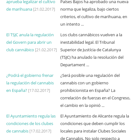
aprueba legalizar el cultivo
Países Bajos ha aprobado una nueva
de marihuana
[21.02.2017]
norma que legaliza, bajo ciertos
criterios, el cultivo de marihuana, en
un intento ...
El TSJC anula la regulación
Los clubs cannábicos vuelven a la
del Govern para abrir un
inestabilidad legal. El Tribunal
club cannábico
[21.02.2017]
Superior de Justícia de Catalunya
(TSJC) ha anulado la resolución del
Departament ...
¿Podrá el gobierno frenar
¿Será posible una regulación del
la regulación del cannabis
cannabis con un gobierno
en España?
[17.02.2017]
prohibicionista en España? La
correlación de fuerzas en el Congreso,
el cambio en la opinió ...
El Ayuntamiento regula las
El Ayuntamiento de Alicante regula la
condiciones de los clubes
condiciones que deben cumplir los
de cannabis
[17.02.2017]
locales para instalar Clubes Sociales
de Cannabis. No solo respecto a