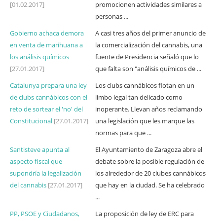
[01.02.2017]
promocionen actividades similares a
personas ...
Gobierno achaca demora
A casi tres años del primer anuncio de
en venta de marihuana a
la comercialización del cannabis, una
los análisis químicos
fuente de Presidencia señaló que lo
[27.01.2017]
que falta son "análisis químicos de ...
Catalunya prepara una ley
Los clubs cannábicos flotan en un
de clubs cannábicos con el
limbo legal tan delicado como
reto de sortear el 'no' del
inoperante. Llevan años reclamando
Constitucional
[27.01.2017]
una legislación que les marque las
normas para que ...
Santisteve apunta al
El Ayuntamiento de Zaragoza abre el
aspecto fiscal que
debate sobre la posible regulación de
supondría la legalización
los alrededor de 20 clubes cannábicos
del cannabis
[27.01.2017]
que hay en la ciudad. Se ha celebrado
...
PP, PSOE y Ciudadanos,
La proposición de ley de ERC para