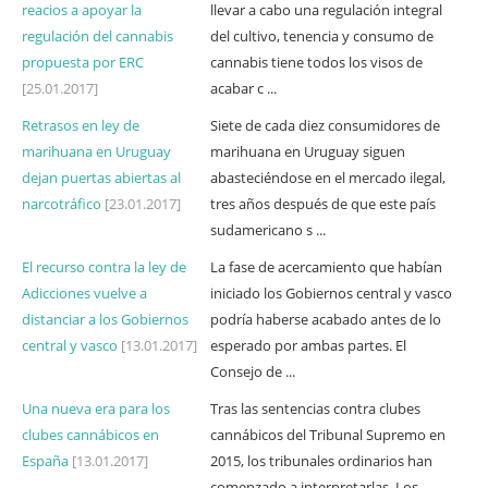
reacios a apoyar la
llevar a cabo una regulación integral
regulación del cannabis
del cultivo, tenencia y consumo de
propuesta por ERC
cannabis tiene todos los visos de
[25.01.2017]
acabar c ...
Retrasos en ley de
Siete de cada diez consumidores de
marihuana en Uruguay
marihuana en Uruguay siguen
dejan puertas abiertas al
abasteciéndose en el mercado ilegal,
narcotráfico
[23.01.2017]
tres años después de que este país
sudamericano s ...
El recurso contra la ley de
La fase de acercamiento que habían
Adicciones vuelve a
iniciado los Gobiernos central y vasco
distanciar a los Gobiernos
podría haberse acabado antes de lo
central y vasco
[13.01.2017]
esperado por ambas partes. El
Consejo de ...
Una nueva era para los
Tras las sentencias contra clubes
clubes cannábicos en
cannábicos del Tribunal Supremo en
España
[13.01.2017]
2015, los tribunales ordinarios han
comenzado a interpretarlas. Los