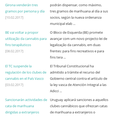
Girona venderán tres
podrán dispensar, como máximo,
gramos por persona y día
tres gramos de marihuana al día a sus
[10.02.2017]
socios, según la nueva ordenanza
municipal elab ...
BE vai voltar a propor
O Bloco de Esquerda (BE) promete
utilização da cannabis para
avançar com um novo projecto-lei de
fins terapêuticos
legalização da cannabis, em duas
[08.02.2017]
frentes: para fins recreativos e para
fins tera ...
El TC suspende la
El Tribunal Constitucional ha
regulación de los clubes de
admitido a trámite el recurso del
cannabis en el País Vasco
Gobierno central contra el artículo de
[03.02.2017]
la ley vasca de Atención Integral a las
Adicci ...
Sancionarán actividades de
Uruguay aplicará sanciones a aquellos
cata de marihuana
clubes cannábicos que ofrezcan catas
dirigidas a extranjeros
de marihuana a extranjeros o