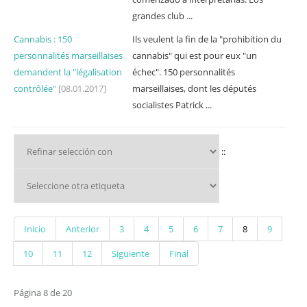
grandes club ...
Cannabis : 150
Ils veulent la fin de la "prohibition du
personnalités marseillaises
cannabis" qui est pour eux "un
demandent la "légalisation
échec". 150 personnalités
contrôlée"
[08.01.2017]
marseillaises, dont les députés
socialistes Patrick ...
::
Inicio
Anterior
3
4
5
6
7
8
9
10
11
12
Siguiente
Final
Página 8 de 20