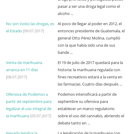
pasar a ser una droga legal como el
alcoho ...
No son (solo) las drogas, es
Al poco de llegar al poder en 2012, el
el Estado
[09.07.2017]
entonces presidente de Guatemala, el
general Otto Pérez Molina, cumplió
con la que había sido una de sus
bande ...
Venta de marihuana
El 19 de julio de 2017 quedará para la
arranca en 11 días
historia: la marihuana regulada con
[08.07.2017]
fines recreativos estará a la venta en
las farmacias. Cuatro días después ...
Ofensiva de Podemos a
Podemos intensificará a partir de
partir de septiembre para
septiembre su ofensiva para
legalizar el uso integral de
establecer un marco regulatorio
la marihuana
[05.07.2017]
sobre el uso del cannabis, abriendo el
debate tanto en ...
Nevada legaliza la
La legalización de la marihuana con