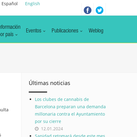
Español
English
nformación
Eventos
Publicaciones
Weblog
or país
Últimas noticias
Los clubes de cannabis de
Barcelona preparan una demanda
multa
millonaria contra el Ayuntamiento
por su cierre
12.01.2024
s
Sanidad retomará desde este mes