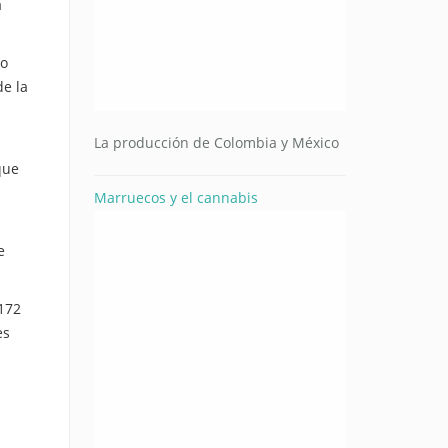
a
do
de la
La producción de Colombia y México
que
Marruecos y el cannabis
e
172
es