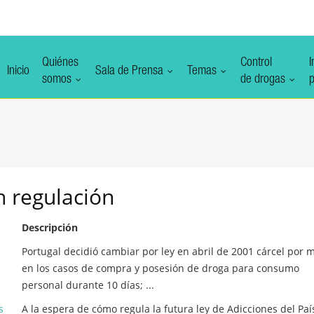
Quiénes
Control
I
Inicio
Sala de Prensa
Temas
somos
de drogas
p
n
regulación
Descripción
Portugal decidió cambiar por ley en abril de 2001 cárcel por 
en los casos de compra y posesión de droga para consumo
personal durante 10 días; ...
s
A la espera de cómo regula la futura ley de Adicciones del Paí