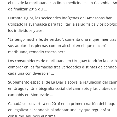
el uso de la marihuana con fines medicinales en Colombia. A
de finalizar 2015 qu ...
Durante siglos, las sociedades indígenas del Amazonas han
utilizado la ayahuasca para facilitar la salud física y psicológi
los individuos y ase ...
"Le tengo mucha fe, de verdad", comenta una mujer mientras
sus adoloridas piernas con un alcohol en el que maceró
marihuana, remedio casero here ...
Los consumidores de marihuana en Uruguay tendrán la opció
comprar en las farmacias tres variedades distintas de cannabi
cada una con diverso ef ...
Suplemento especial de La Diaria sobre la regulación del can
en Uruguay. Una biografía social del cannabis y los clubes de
cannabis en Montevide ...
l
Canadá se convertirá en 2016 en la primera nación del bloqu
en legalizar el cannabis al adoptar una ley que regulará su
consumo, anunció el prime ...