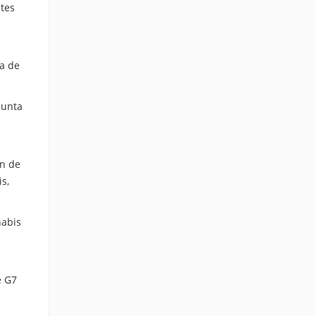
ntes
ca de
 unta
n de
s,
nabis
e G7