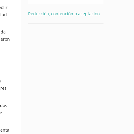
olir
Reducción, contención o aceptación
alud
ada
ieron
s
ores
 dos
de
menta