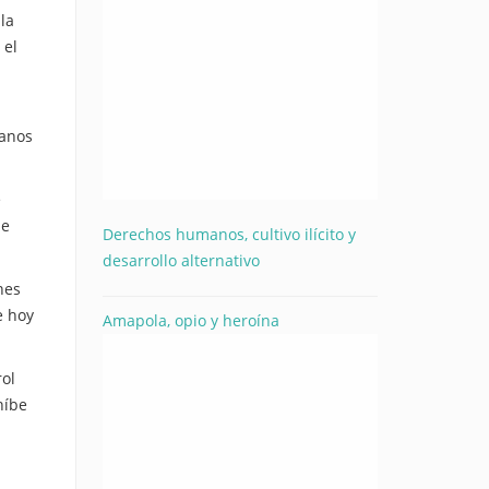
la
 el
canos
e
de
Derechos humanos, cultivo ilícito y
desarrollo alternativo
nes
e hoy
Amapola, opio y heroína
rol
híbe