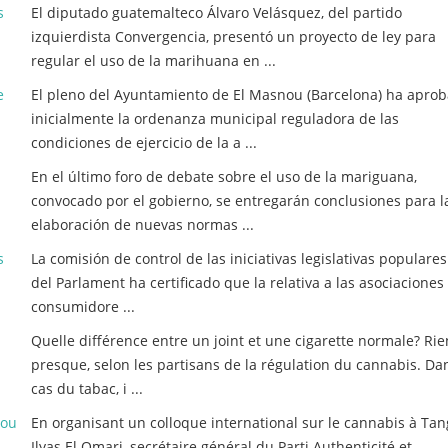
s
El diputado guatemalteco Álvaro Velásquez, del partido
izquierdista Convergencia, presentó un proyecto de ley para
regular el uso de la marihuana en ...
e
El pleno del Ayuntamiento de El Masnou (Barcelona) ha apro
inicialmente la ordenanza municipal reguladora de las
condiciones de ejercicio de la a ...
En el último foro de debate sobre el uso de la mariguana,
convocado por el gobierno, se entregarán conclusiones para l
elaboración de nuevas normas ...
s
La comisión de control de las iniciativas legislativas populares 
del Parlament ha certificado que la relativa a las asociaciones
consumidore ...
Quelle différence entre un joint et une cigarette normale? Ri
presque, selon les partisans de la régulation du cannabis. Da
cas du tabac, i ...
 ou
En organisant un colloque international sur le cannabis à Tan
Ilyas El Omari, secrétaire général du Parti Authenticité et