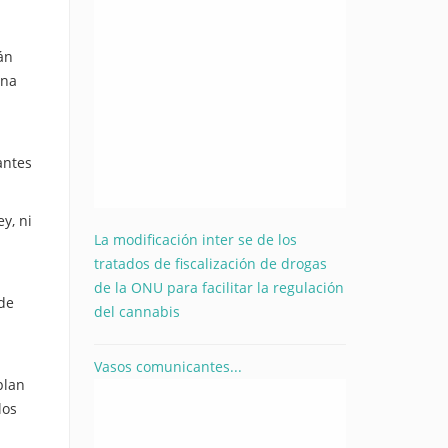
án
una
antes
y, ni
La modificación inter se de los
tratados de fiscalización de drogas
de la ONU para facilitar la regulación
 de
del cannabis
Vasos comunicantes...
plan
los