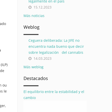
legalmente en el país
15.12.2023
Más noticias
bado
Weblog
Ceguera deliberada: La JIFE no
encuentra nada bueno que decir
a
sobre legalización del cannabis
14.03.2023
(ILP)
Más weblog
 de
Destacados
en ou
ns le
El equilibrio entre la estabilidad y el
cambio
ger,