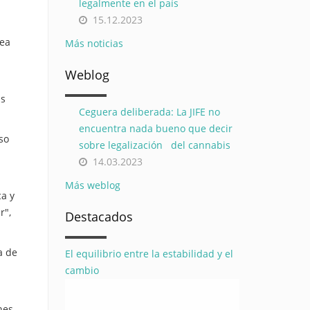
legalmente en el país
15.12.2023
lea
Más noticias
Weblog
as
Ceguera deliberada: La JIFE no
encuentra nada bueno que decir
so
sobre legalización del cannabis
14.03.2023
Más weblog
ca y
r",
Destacados
a de
El equilibrio entre la estabilidad y el
cambio
nes