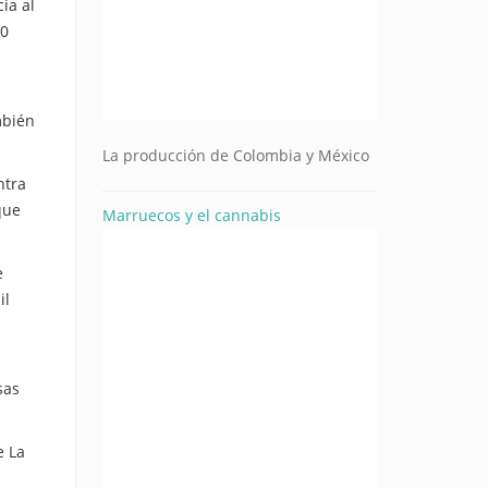
ia al
00
mbién
La producción de Colombia y México
ntra
que
Marruecos y el cannabis
e
il
sas
e La