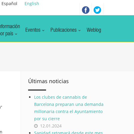
Español
English
nformación
Eventos
Publicaciones
Weblog
or país
Últimas noticias
Los clubes de cannabis de
Barcelona preparan una demanda
o”
millonaria contra el Ayuntamiento
por su cierre
12.01.2024
ón
Sanidad retomará desde este mes