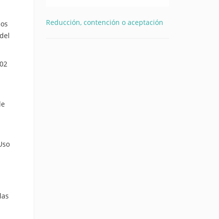
Reducción, contención o aceptación
los
del
802
de
l
Uso
las