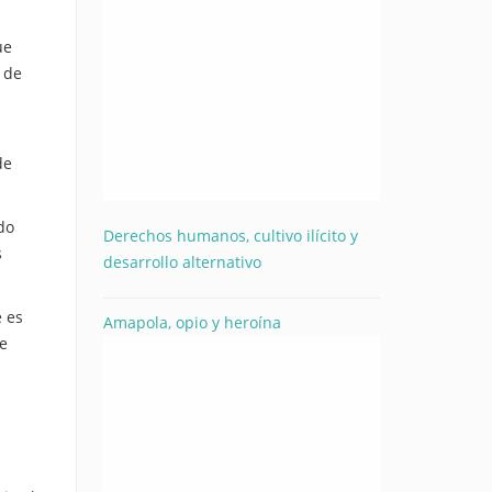
ue
s de
de
do
Derechos humanos, cultivo ilícito y
s
desarrollo alternativo
e es
Amapola, opio y heroína
ue