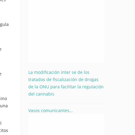
egula
e
La modificación inter se de los
e
tratados de fiscalización de drogas
de la ONU para facilitar la regulación
del cannabis
ñino
 una
Vasos comunicantes...
l
citos