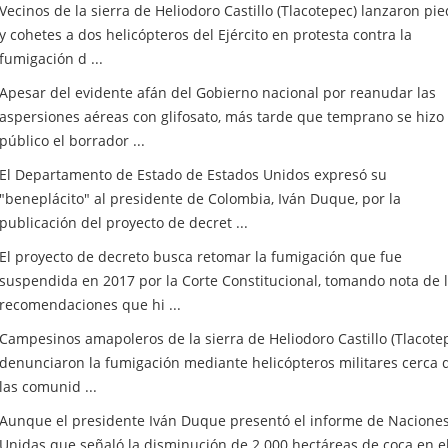
Vecinos de la sierra de Heliodoro Castillo (Tlacotepec) lanzaron pi
y cohetes a dos helicópteros del Ejército en protesta contra la
fumigación d ...
Apesar del evidente afán del Gobierno nacional por reanudar las
aspersiones aéreas con glifosato, más tarde que temprano se hizo
público el borrador ...
El Departamento de Estado de Estados Unidos expresó su
"beneplácito" al presidente de Colombia, Iván Duque, por la
publicación del proyecto de decret ...
El proyecto de decreto busca retomar la fumigación que fue
suspendida en 2017 por la Corte Constitucional, tomando nota de 
recomendaciones que hi ...
Campesinos amapoleros de la sierra de Heliodoro Castillo (Tlacotep
denunciaron la fumigación mediante helicópteros militares cerca 
las comunid ...
Aunque el presidente Iván Duque presentó el informe de Nacione
Unidas que señaló la disminución de 2.000 hectáreas de coca en e