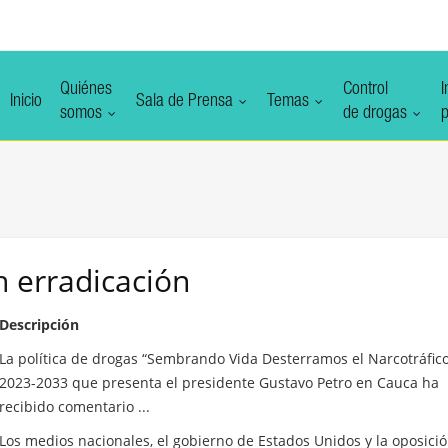
Quiénes
Control
I
Inicio
Sala de Prensa
Temas
somos
de drogas
p
n
erradicación
Descripción
La política de drogas “Sembrando Vida Desterramos el Narcotráfic
2023-2033 que presenta el presidente Gustavo Petro en Cauca ha
recibido comentario ...
Los medios nacionales, el gobierno de Estados Unidos y la oposici