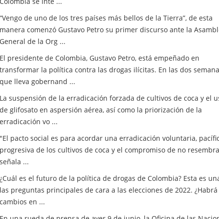
Colombia se inte ...
“Vengo de uno de los tres países más bellos de la Tierra”, de esta
manera comenzó Gustavo Petro su primer discurso ante la Asamb
General de la Org ...
El presidente de Colombia, Gustavo Petro, está empeñado en
transformar la política contra las drogas ilícitas. En las dos seman
que lleva gobernand ...
La suspensión de la erradicación forzada de cultivos de coca y el u
de glifosato en aspersión aérea, así como la priorización de la
erradicación vo ...
"El pacto social es para acordar una erradicación voluntaria, pacífi
progresiva de los cultivos de coca y el compromiso de no resembra
señala ...
¿Cuál es el futuro de la política de drogas de Colombia? Esta es un
las preguntas principales de cara a las elecciones de 2022. ¿Habrá
cambios en ...
En una rueda de prensa de ayer 9 de junio, la Oficina de las Nacio