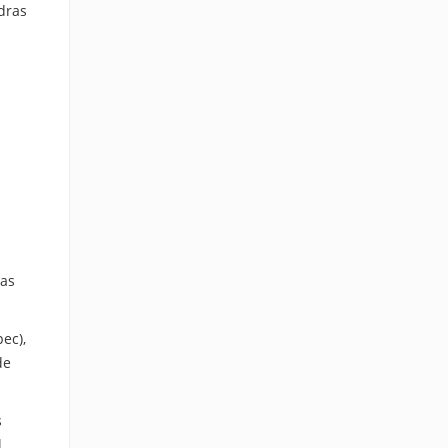
edras
las
ec),
de
s
l