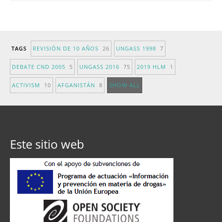
TAGS
REVISIÓN DE 10 AÑOS
26
UNGASS 1998
7
DEBATE CND 2005
5
UNGASS 2016
75
2019 HLM
1
ACTIVISM
10
AFGANISTÁN
8
SHOW ALL
Este sitio web