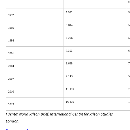
5.592
5
1992
5.814
5
1995
6.296
5
1998
7.303
6
2001
8.698
7
2004
7.143
5
2007
11.140
7
2010
16.336
1
2013
Fuente: World Prison Brief, International Centre for Prison Studies,
London.