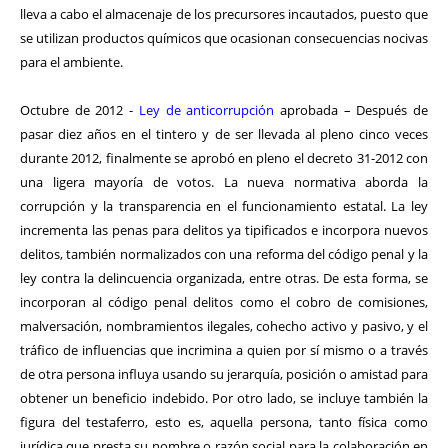
lleva a cabo el almacenaje de los precursores incautados, puesto que
se utilizan productos químicos que ocasionan consecuencias nocivas
para el ambiente.
Octubre de 2012 -
Ley de anticorrupción
aprobada – Después de
pasar diez años en el tintero y de ser llevada al pleno cinco veces
durante 2012, finalmente se aprobó en pleno el decreto 31-2012 con
una ligera mayoría de votos. La nueva normativa aborda la
corrupción y la transparencia en el funcionamiento estatal. La ley
incrementa las penas para delitos ya tipificados e incorpora nuevos
delitos, también normalizados con una reforma del código penal y la
ley contra la delincuencia organizada, entre otras. De esta forma, se
incorporan al código penal delitos como el cobro de comisiones,
malversación, nombramientos ilegales, cohecho activo y pasivo, y el
tráfico de influencias que incrimina a quien por sí mismo o a través
de otra persona influya usando su jerarquía, posición o amistad para
obtener un beneficio indebido. Por otro lado, se incluye también la
figura del testaferro, esto es, aquella persona, tanto física como
jurídica que presta su nombre o razón social para la colaboración en