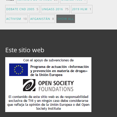
DEBATE CND 2005
5
UNGASS 2016
75
2019 HLM
1
ACTIVISM
10
AFGANISTÁN
8
SHOW ALL
Este sitio web