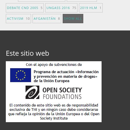
DEBATE CND 2005
5
UNGASS 2016
75
2019 HLM
1
ACTIVISM
10
AFGANISTÁN
8
SHOW ALL
Este sitio web