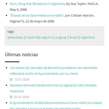
Paco: Drug War Blowback in Argentina
, by Guy Taylor, NACLA,
May 6, 2008
"El paco en la clase media es invisible"
, por Cristian Alarcón,
Pàgina/12, 22 de mayo de 2006
tags:
pasta base
|
crack más seguro
|
uruguay
|
brasil
|
argentina
Últimas noticias
Los clubes de cannabis de Barcelona preparan una demanda
millonaria contra el Ayuntamiento por su cierre
12.01.2024
Sanidad retomará desde este mes la regulación del cannabis
medicinal
01.01.2024
El Ayuntamiento de Barcelona estrecha el cerco sobre los clubes
de cannabis y busca la manera de cerrarlos todos