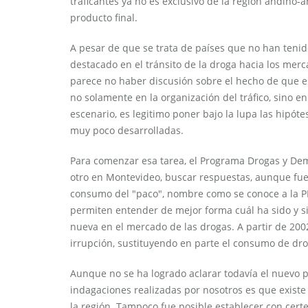
traficantes ya no es exclusivo de la región andino-
producto final.
A pesar de que se trata de países que no han tenido
destacado en el tránsito de la droga hacia los me
parece no haber discusión sobre el hecho de que e
no solamente en la organización del tráfico, sino en
escenario, es legitimo poner bajo la lupa las hipót
muy poco desarrolladas.
Para comenzar esa tarea, el Programa Drogas y Dem
otro en Montevideo, buscar respuestas, aunque fuera
consumo del "paco", nombre como se conoce a la PB
permiten entender de mejor forma cuál ha sido y si
nueva en el mercado de las drogas. A partir de 2002
irrupción, sustituyendo en parte el consumo de dr
Aunque no se ha logrado aclarar todavía el nuevo p
indagaciones realizadas por nosotros es que existe
la región. Tampoco fue posible establecer con cer