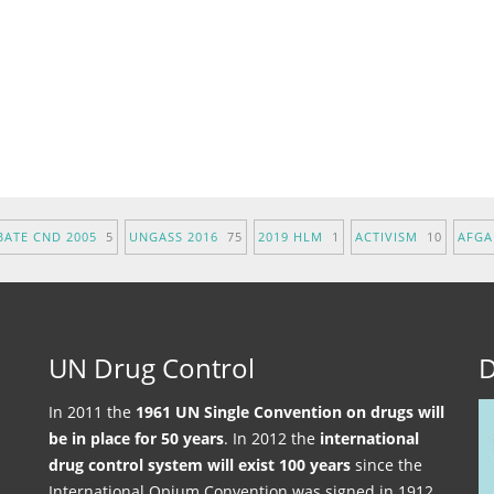
BATE CND 2005
5
UNGASS 2016
75
2019 HLM
1
ACTIVISM
10
AFG
UN Drug Control
D
In 2011 the
1961 UN Single Convention on drugs will
be in place for 50 years
. In 2012 the
international
drug control system will exist 100 years
since the
International Opium Convention was signed in 1912