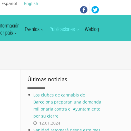
Español
English
nformación
Eventos
Publicaciones
Weblog
or país
Últimas noticias
Los clubes de cannabis de
Barcelona preparan una demanda
millonaria contra el Ayuntamiento
por su cierre
12.01.2024
Sanidad retomará desde este mes