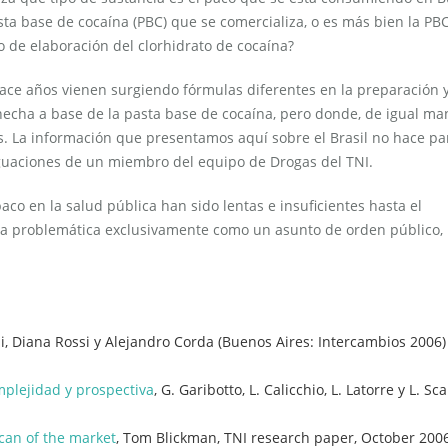
sta base de cocaína (PBC) que se comercializa, o es más bien la PB
o de elaboración del clorhidrato de cocaína?
hace años vienen surgiendo fórmulas diferentes en la preparación y
 hecha a base de la pasta base de cocaína, pero donde, de igual ma
s. La información que presentamos aquí sobre el Brasil no hace pa
riguaciones de un miembro del equipo de Drogas del TNI.
aco en la salud pública han sido lentas e insuficientes hasta el
a problemática exclusivamente como un asunto de orden público, 
ni, Diana Rossi y Alejandro Corda (Buenos Aires: Intercambios 2006)
plejidad y prospectiva
, G. Garibotto, L. Calicchio, L. Latorre y L. Sca
scan of the market
, Tom Blickman, TNI research paper, October 200