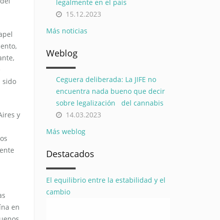
 del
legalmente en el país
15.12.2023
Más noticias
apel
ento,
Weblog
ante,
e
Ceguera deliberada: La JIFE no
 sido
encuentra nada bueno que decir
sobre legalización del cannabis
14.03.2023
ires y
Más weblog
nos
mente
Destacados
El equilibrio entre la estabilidad y el
cambio
as
ína en
Buenos