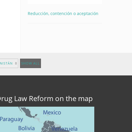
Reducción, contención o aceptación
ANISTÁN
8
SHOW ALL
rug Law Reform on the map