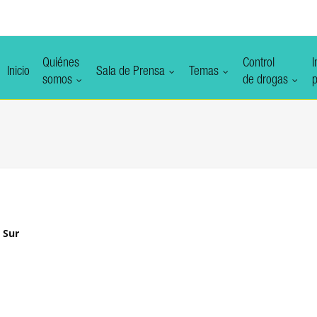
Quiénes
Control
I
Inicio
Sala de Prensa
Temas
somos
de drogas
p
 Sur