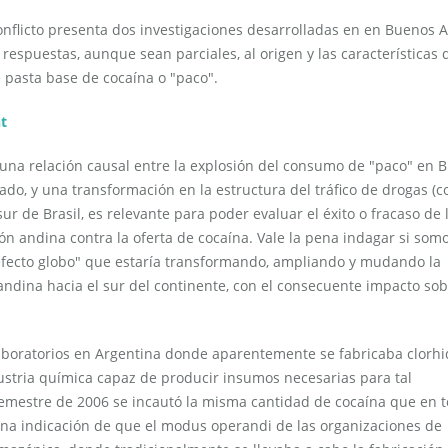
nflicto presenta dos investigaciones desarrolladas en en Buenos A
espuestas, aunque sean parciales, al origen y las características 
 pasta base de cocaína o "paco".
t
 una relación causal entre la explosión del consumo de "paco" en 
ado, y una transformación en la estructura del tráfico de drogas (c
ur de Brasil, es relevante para poder evaluar el éxito o fracaso de 
ión andina contra la oferta de cocaína. Vale la pena indagar si som
efecto globo" que estaría transformando, ampliando y mudando la
 andina hacia el sur del continente, con el consecuente impacto sob
aboratorios en Argentina donde aparentemente se fabricaba clorhi
ustria química capaz de producir insumos necesarias para tal
semestre de 2006 se incautó la misma cantidad de cocaína que en t
s una indicación de que el modus operandi de las organizaciones de