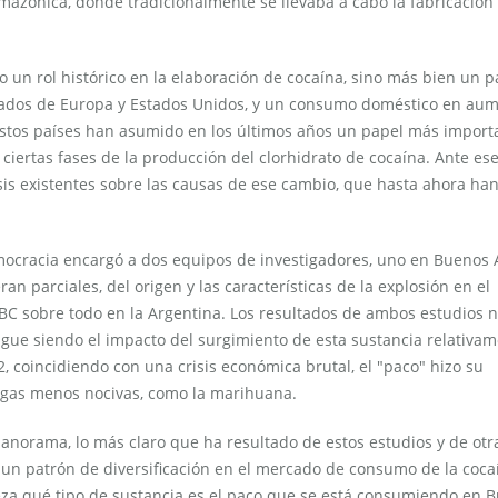
amazónica, donde tradicionalmente se llevaba a cabo la fabricación
 un rol histórico en la elaboración de cocaína, sino más bien un p
rcados de Europa y Estados Unidos, y un consumo doméstico en aum
stos países han asumido en los últimos años un papel más import
 ciertas fases de la producción del clorhidrato de cocaína. Ante es
esis existentes sobre las causas de ese cambio, que hasta ahora han
ocracia encargó a dos equipos de investigadores, uno en Buenos A
n parciales, del origen y las características de la explosión en el
C sobre todo en la Argentina. Los resultados de ambos estudios 
gue siendo el impacto del surgimiento de esta sustancia relativa
, coincidiendo con una crisis económica brutal, el "paco" hizo su
ogas menos nocivas, como la marihuana.
anorama, lo más claro que ha resultado de estos estudios y de otr
 un patrón de diversificación en el mercado de consumo de la coca
teza qué tipo de sustancia es el paco que se está consumiendo en 