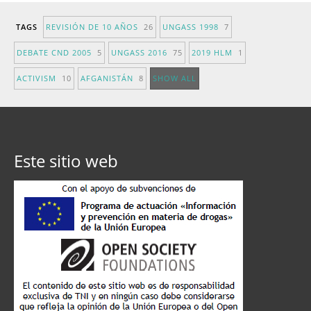
TAGS
REVISIÓN DE 10 AÑOS
26
UNGASS 1998
7
DEBATE CND 2005
5
UNGASS 2016
75
2019 HLM
1
ACTIVISM
10
AFGANISTÁN
8
SHOW ALL
Este sitio web