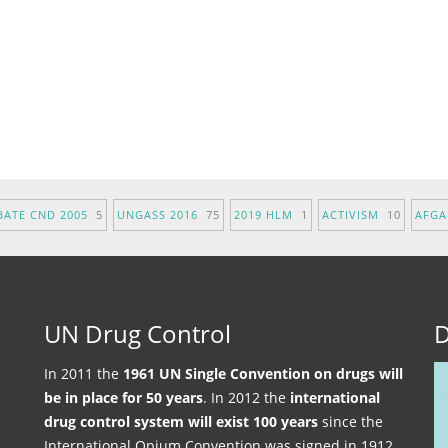
BATE CND 2005
5
UNGASS 2016
75
2019 HLM
1
ACTIVISM
10
AFG
UN Drug Control
D
In 2011 the
1961 UN Single Convention on drugs will
be in place for 50 years
. In 2012 the
international
drug control system will exist 100 years
since the
International Opium Convention was signed in 1912