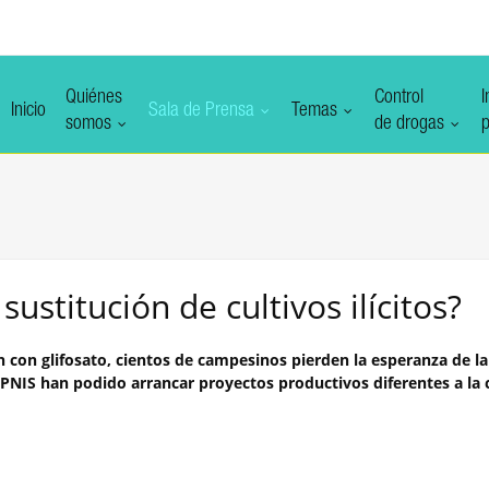
Quiénes
Control
I
Inicio
Sala de Prensa
Temas
somos
de drogas
p
ustitución de cultivos ilícitos?
 con glifosato, cientos de campesinos pierden la esperanza de la
 el PNIS han podido arrancar proyectos productivos diferentes a la 