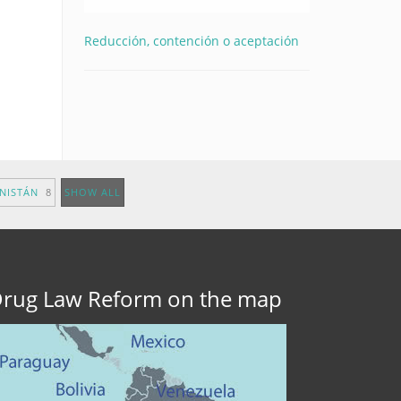
Reducción, contención o aceptación
ANISTÁN
8
SHOW ALL
rug Law Reform on the map