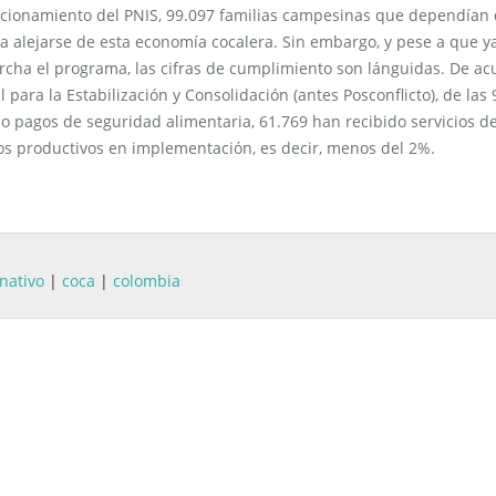
uncionamiento del PNIS, 99.097 familias campesinas que dependían 
para alejarse de esta economía cocalera. Sin embargo, y pese a que y
cha el programa, las cifras de cumplimiento son lánguidas. De ac
 para la Estabilización y Consolidación (antes Posconflicto), de las
do pagos de seguridad alimentaria, 61.769 han recibido servicios d
tos productivos en implementación, es decir, menos del 2%.
rnativo
|
coca
|
colombia