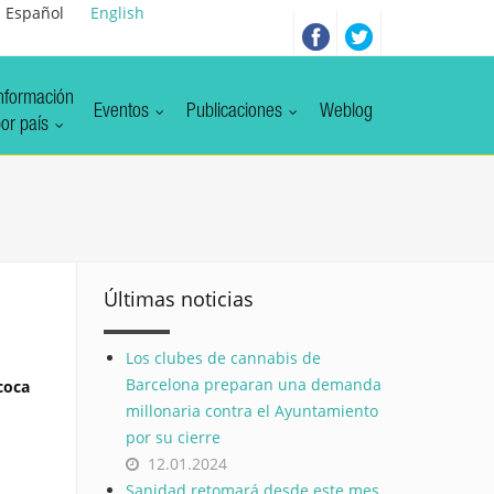
Español
English
nformación
Eventos
Publicaciones
Weblog
or país
Últimas noticias
Los clubes de cannabis de
Barcelona preparan una demanda
coca
millonaria contra el Ayuntamiento
por su cierre
12.01.2024
Sanidad retomará desde este mes