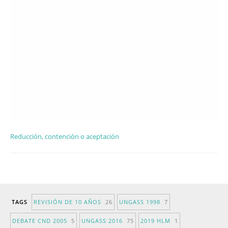
Reducción, contención o aceptación
TAGS
REVISIÓN DE 10 AÑOS
26
UNGASS 1998
7
DEBATE CND 2005
5
UNGASS 2016
75
2019 HLM
1