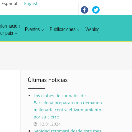
Español
English
nformación
Eventos
Publicaciones
Weblog
or país
Últimas noticias
Los clubes de cannabis de
Barcelona preparan una demanda
millonaria contra el Ayuntamiento
por su cierre
12.01.2024
Sanidad retomará desde este mes