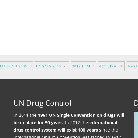
BATE CND 2005
5
UNGASS 2016
75
2019 HLM
1
ACTIVISM
10
AFG
UN Drug Control
D
In 2011 the
1961 UN Single Convention on drugs will
be in place for 50 years
. In 2012 the
international
drug control system will exist 100 years
since the
International Opium Convention was signed in 1912