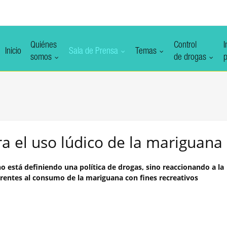
Quiénes
Control
I
Inicio
Sala de Prensa
Temas
somos
de drogas
p
ra el uso lúdico de la mariguana
o está definiendo una política de drogas, sino reaccionando a la
herentes al consumo de la mariguana con fines recreativos