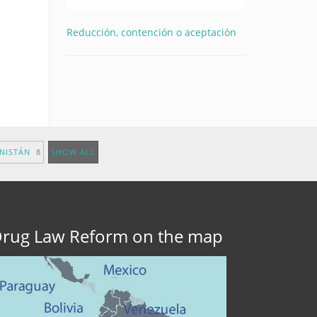
Reducción, contención o aceptación
ANISTÁN
8
SHOW ALL
rug Law Reform on the map