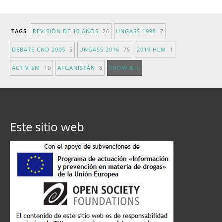
TAGS
REVISIÓN DE 10 AÑOS
26
UNGASS 1998
7
DEBATE CND 2005
5
UNGASS 2016
75
2019 HLM
1
ACTIVISM
10
AFGANISTÁN
8
SHOW ALL
Este sitio web