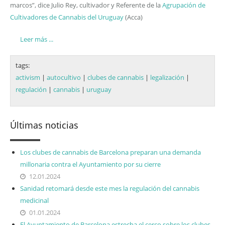
marcos”, dice Julio Rey, cultivador y Referente de la
Agrupación de
Cultivadores de Cannabis del Uruguay
(Acca)
Leer más ...
tags:
activism
|
autocultivo
|
clubes de cannabis
|
legalización
|
regulación
|
cannabis
|
uruguay
Últimas noticias
Los clubes de cannabis de Barcelona preparan una demanda
millonaria contra el Ayuntamiento por su cierre
12.01.2024
Sanidad retomará desde este mes la regulación del cannabis
medicinal
01.01.2024
El Ayuntamiento de Barcelona estrecha el cerco sobre los clubes