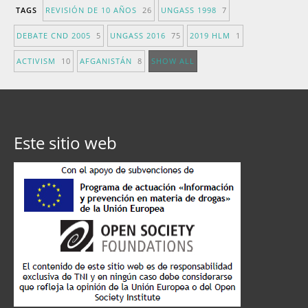
TAGS
REVISIÓN DE 10 AÑOS
26
UNGASS 1998
7
DEBATE CND 2005
5
UNGASS 2016
75
2019 HLM
1
ACTIVISM
10
AFGANISTÁN
8
SHOW ALL
Este sitio web