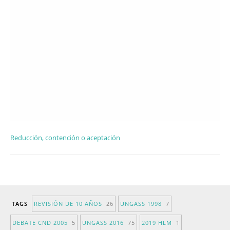
Reducción, contención o aceptación
TAGS
REVISIÓN DE 10 AÑOS
26
UNGASS 1998
7
DEBATE CND 2005
5
UNGASS 2016
75
2019 HLM
1