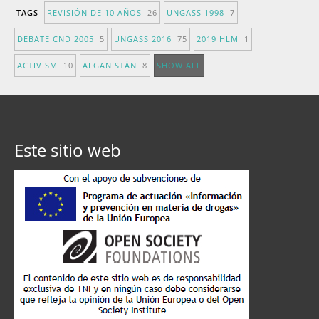
TAGS
REVISIÓN DE 10 AÑOS
26
UNGASS 1998
7
DEBATE CND 2005
5
UNGASS 2016
75
2019 HLM
1
ACTIVISM
10
AFGANISTÁN
8
SHOW ALL
Este sitio web