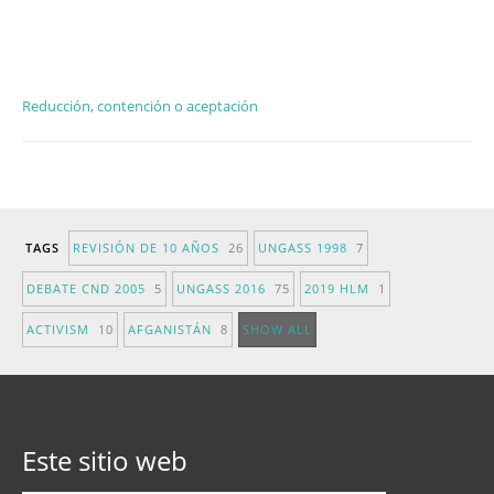
Reducción, contención o aceptación
TAGS
REVISIÓN DE 10 AÑOS
26
UNGASS 1998
7
DEBATE CND 2005
5
UNGASS 2016
75
2019 HLM
1
ACTIVISM
10
AFGANISTÁN
8
SHOW ALL
Este sitio web