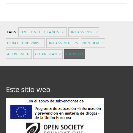
TAGS
REVISIÓN DE 10 AÑOS
26
UNGASS 1998
7
DEBATE CND 2005
5
UNGASS 2016
75
2019 HLM
1
ACTIVISM
10
AFGANISTÁN
8
SHOW ALL
Este sitio web