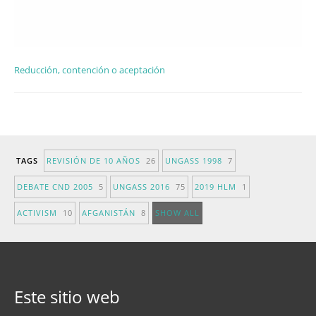
Reducción, contención o aceptación
TAGS
REVISIÓN DE 10 AÑOS
26
UNGASS 1998
7
DEBATE CND 2005
5
UNGASS 2016
75
2019 HLM
1
ACTIVISM
10
AFGANISTÁN
8
SHOW ALL
Este sitio web