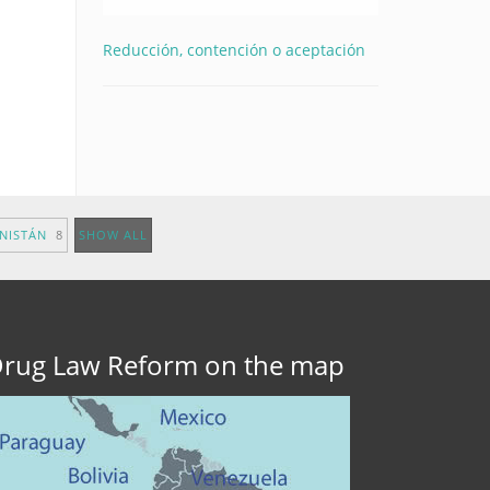
Reducción, contención o aceptación
ANISTÁN
8
SHOW ALL
rug Law Reform on the map