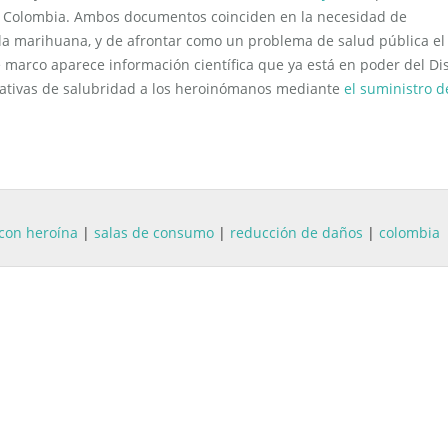
en Colombia. Ambos documentos coinciden en la necesidad de
la marihuana, y de afrontar como un problema de salud pública el
e marco aparece información científica que ya está en poder del Dis
ernativas de salubridad a los heroinómanos mediante
el suministro d
 con heroína
|
salas de consumo
|
reducción de daños
|
colombia