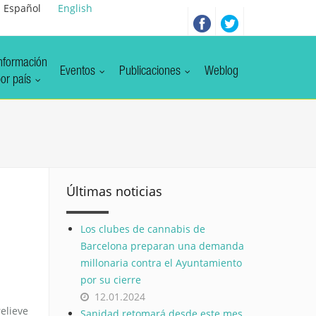
Español
English
nformación
Eventos
Publicaciones
Weblog
or país
Últimas noticias
Los clubes de cannabis de
Barcelona preparan una demanda
millonaria contra el Ayuntamiento
por su cierre
12.01.2024
elieve
Sanidad retomará desde este mes