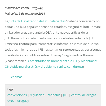
Montevideo Portal (Uruguay)
Miércoles, 5 de marzo de 2014
La
Junta de Fiscalización de Estupefacientes
"debería conversar y no
editar una bula papal condenando estados", aseguró Milton Romani,
embajador uruguayo ante la OEA, ante nuevas críticas de la
JIFE. Romani fue invitado este martes por el integrante de la JIFE
Francisco Thoumi para "comentar" el informe, en virtud de que "no
todos los miembros de JIFE nos sentimos representados por algunas
manifestaciones públicas sobre Uruguay", según indicó Thoumi.
(Véase también:
Comentarios de Romani ante la JIFE
y
Marihuana:
ONU pide marcha atrás y el gobierno replica con dureza
)
Leer más ...
tags:
convenciones
|
regulación
|
cannabis
|
JIFE
|
control de drogas
ONU
|
uruguay