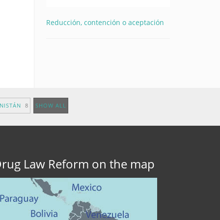
Reducción, contención o aceptación
ANISTÁN
8
SHOW ALL
rug Law Reform on the map