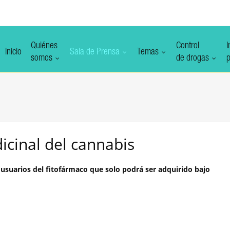
Quiénes
Control
I
Inicio
Sala de Prensa
Temas
somos
de drogas
p
icinal del cannabis
de usuarios del fitofármaco que solo podrá ser adquirido bajo