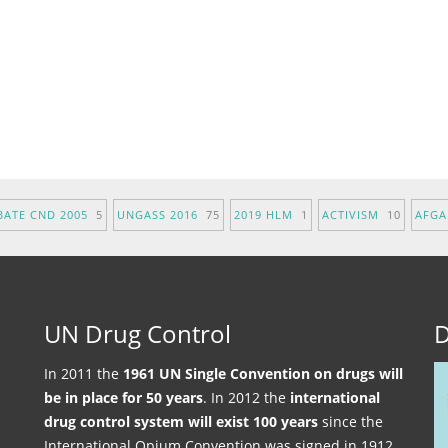
BATE CND 2005
5
UNGASS 2016
75
2019 HLM
1
ACTIVISM
10
AFG
UN Drug Control
D
In 2011 the
1961 UN Single Convention on drugs will
be in place for 50 years
. In 2012 the
international
drug control system will exist 100 years
since the
International Opium Convention was signed in 1912