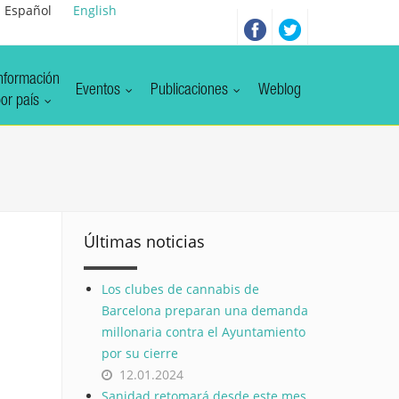
Español
English
nformación
Eventos
Publicaciones
Weblog
or país
Últimas noticias
Los clubes de cannabis de
Barcelona preparan una demanda
millonaria contra el Ayuntamiento
por su cierre
12.01.2024
Sanidad retomará desde este mes