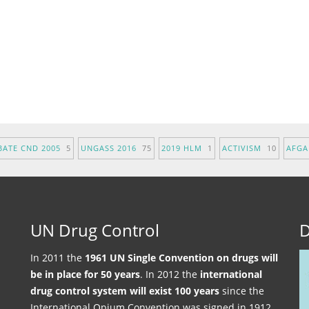
BATE CND 2005
5
UNGASS 2016
75
2019 HLM
1
ACTIVISM
10
AFG
UN Drug Control
D
In 2011 the
1961 UN Single Convention on drugs will
be in place for 50 years
. In 2012 the
international
drug control system will exist 100 years
since the
International Opium Convention was signed in 1912