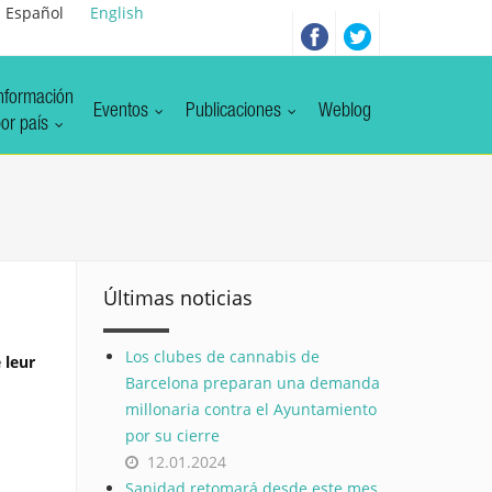
Español
English
nformación
Eventos
Publicaciones
Weblog
or país
Últimas noticias
Los clubes de cannabis de
 leur
Barcelona preparan una demanda
millonaria contra el Ayuntamiento
por su cierre
12.01.2024
Sanidad retomará desde este mes