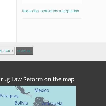
Reducción, contención o aceptación
ANISTÁN
8
SHOW ALL
rug Law Reform on the map