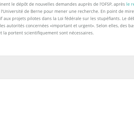
minent le dépôt de nouvelles demandes auprès de l’OFSP, après
le r
l’Université de Berne pour mener une recherche. En point de mire
if aux projets pilotes dans la Loi fédérale sur les stupéfiants. Le dé
les autorités concernées «important et urgent». Selon elles, des b
et la portent scientifiquement sont nécessaires.