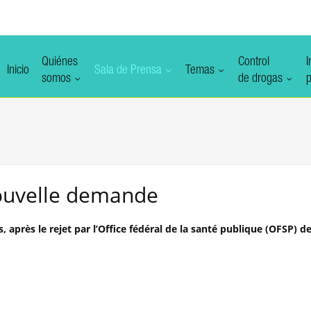
Quiénes
Control
I
Inicio
Sala de Prensa
Temas
somos
de drogas
p
nouvelle demande
après le rejet par l’Office fédéral de la santé publique (OFSP) de