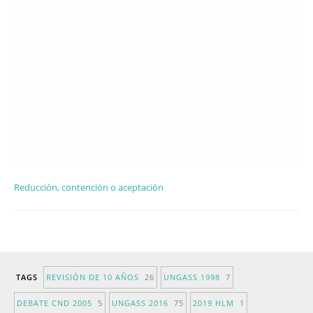
Reducción, contención o aceptación
TAGS
REVISIÓN DE 10 AÑOS
26
UNGASS 1998
7
DEBATE CND 2005
5
UNGASS 2016
75
2019 HLM
1