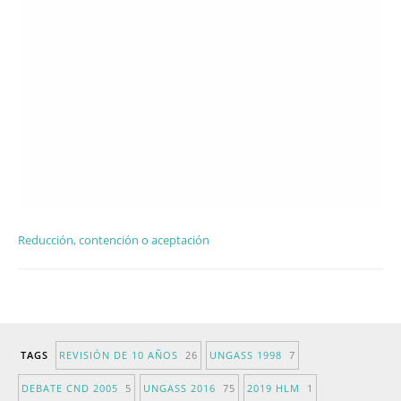
Reducción, contención o aceptación
TAGS
REVISIÓN DE 10 AÑOS
26
UNGASS 1998
7
DEBATE CND 2005
5
UNGASS 2016
75
2019 HLM
1