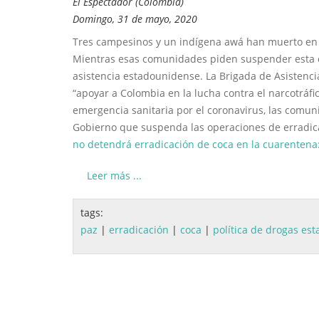
El Espectador (Colombia)
Domingo, 31 de mayo, 2020
Tres campesinos y un indígena awá han muerto en m
Mientras esas comunidades piden suspender esta es
asistencia estadounidense. La Brigada de Asistenci
“apoyar a Colombia en la lucha contra el narcotráfi
emergencia sanitaria por el coronavirus, las comun
Gobierno que suspenda las operaciones de erradicac
no detendrá erradicación de coca en la cuarenten
Leer más ...
tags:
paz
|
erradicación
|
coca
|
política de drogas es