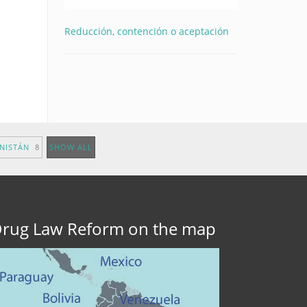
Reducción, contención o aceptación
ANISTÁN
8
SHOW ALL
rug Law Reform on the map