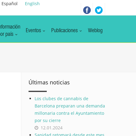
Español
English
nformación
Eventos
Publicaciones
Weblog
or país
Últimas noticias
Los clubes de cannabis de
Barcelona preparan una demanda
millonaria contra el Ayuntamiento
por su cierre
12.01.2024
Sanidad retomará desde este mes