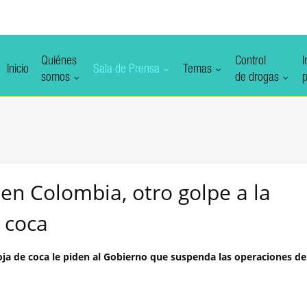
Quiénes
Control
I
Inicio
Sala de Prensa
Temas
somos
de drogas
p
en Colombia, otro golpe a la
e coca
ja de coca le piden al Gobierno que suspenda las operaciones de