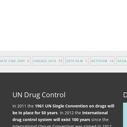
BATE CND 2005
5
UNGASS 2016
75
2019 HLM
1
ACTIVISM
10
AFG
UN Drug Control
D
In 2011 the
1961 UN Single Convention on drugs will
be in place for 50 years
. In 2012 the
international
drug control system will exist 100 years
since the
International Opium Convention was signed in 1912