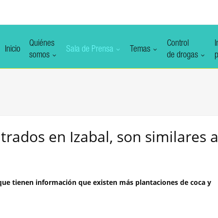
Quiénes
Control
I
Inicio
Sala de Prensa
Temas
somos
de drogas
p
rados en Izabal, son similares 
jo que tienen información que existen más plantaciones de coca y