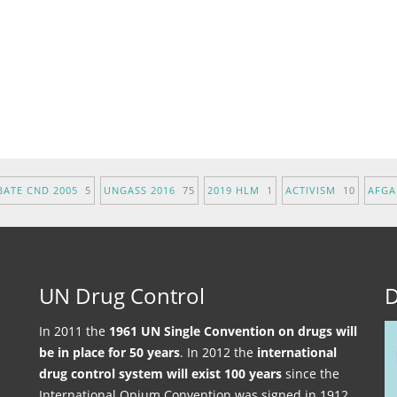
BATE CND 2005
5
UNGASS 2016
75
2019 HLM
1
ACTIVISM
10
AFG
UN Drug Control
D
In 2011 the
1961 UN Single Convention on drugs will
be in place for 50 years
. In 2012 the
international
drug control system will exist 100 years
since the
International Opium Convention was signed in 1912