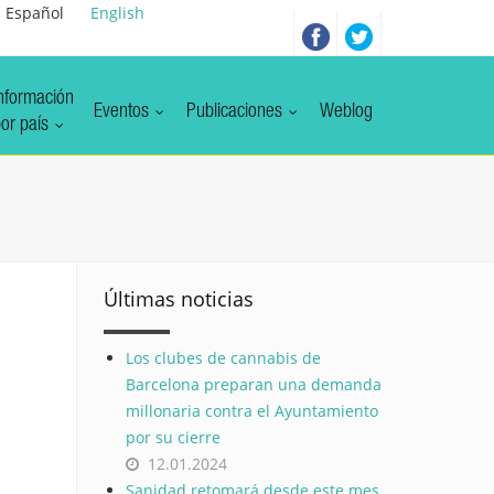
Español
English
nformación
Eventos
Publicaciones
Weblog
or país
Últimas noticias
a
Los clubes de cannabis de
Barcelona preparan una demanda
millonaria contra el Ayuntamiento
por su cierre
12.01.2024
Sanidad retomará desde este mes