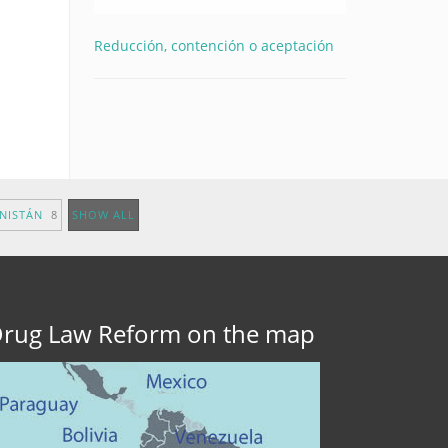
Reducción, contención o aceptación
ANISTÁN
8
SHOW ALL
rug Law Reform on the map