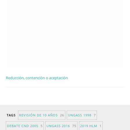
Reducción, contención o aceptación
TAGS
REVISIÓN DE 10 AÑOS
26
UNGASS 1998
7
DEBATE CND 2005
5
UNGASS 2016
75
2019 HLM
1