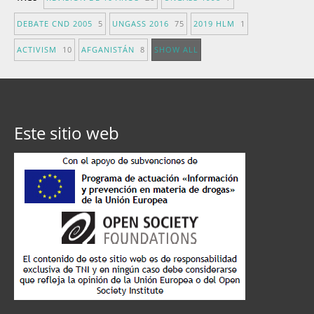
DEBATE CND 2005
5
UNGASS 2016
75
2019 HLM
1
ACTIVISM
10
AFGANISTÁN
8
SHOW ALL
Este sitio web