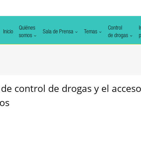
Quiénes
Control
I
Inicio
Sala de Prensa
Temas
somos
de drogas
p
 de control de drogas y el acceso
os