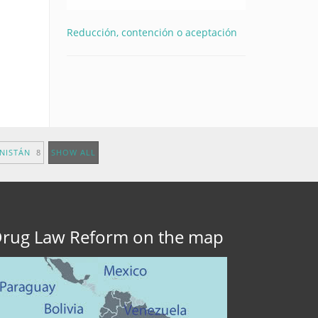
Reducción, contención o aceptación
ANISTÁN
8
SHOW ALL
rug Law Reform on the map