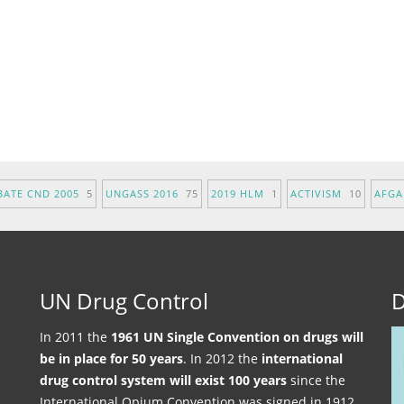
BATE CND 2005
5
UNGASS 2016
75
2019 HLM
1
ACTIVISM
10
AFG
UN Drug Control
D
In 2011 the
1961 UN Single Convention on drugs will
be in place for 50 years
. In 2012 the
international
drug control system will exist 100 years
since the
International Opium Convention was signed in 1912