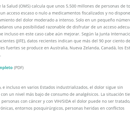
 la Salud (OMS) calcula que unos 5.500 millones de personas de to
un acceso escaso o nulo a medicamentos fiscalizados y no dispon
tamiento del dolor moderado a intenso. Solo en un pequeño númer
udadanos una posibilidad razonable de disfrutar de un acceso adec
ue incluso en este caso cabe aún mejorar. Según la Junta Internaci
cientes (JIFE), datos recientes indican que más del 90 por ciento de
s fuertes se produce en Australia, Nueva Zelanda, Canadá, los Es
.
mpleto
(PDF)
 e incluso en varios Estados industrializados, el dolor sigue sin
e con un nivel más bajo de consumo de analgésicos. La situación ti
ersonas con cáncer y con VIH/SIDA el dolor puede no ser tratado
icas, entornos posquirúrgicos, personas heridas en conflictos