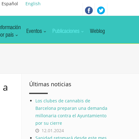
Español
English
nformación
Eventos
Publicaciones
Weblog
or país
Últimas noticias
 a
Los clubes de cannabis de
Barcelona preparan una demanda
millonaria contra el Ayuntamiento
por su cierre
12.01.2024
Sanidad retomará desde este mes