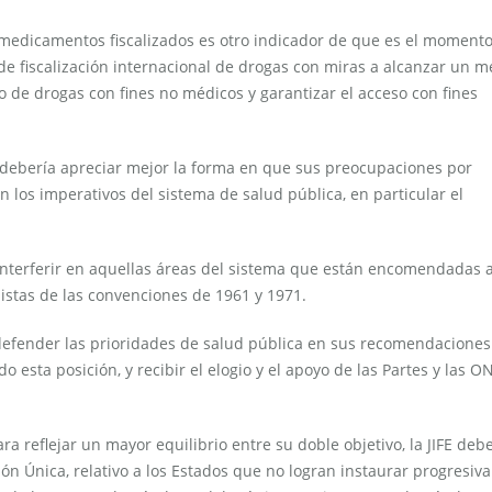
a medicamentos fiscalizados es otro indicador de que es el moment
de fiscalización internacional de drogas con miras a alcanzar un m
uso de drogas con fines no médicos y garantizar el acceso con fines
FE debería apreciar mejor la forma en que sus preocupaciones por
n los imperativos del sistema de salud pública, en particular el
 interferir en aquellas áreas del sistema que están encomendadas a
listas de las convenciones de 1961 y 1971.
defender las prioridades de salud pública en sus recomendaciones
o esta posición, y recibir el elogio y el apoyo de las Partes y las O
a reflejar un mayor equilibrio entre su doble objetivo, la JIFE deb
ción Única, relativo a los Estados que no logran instaurar progresi