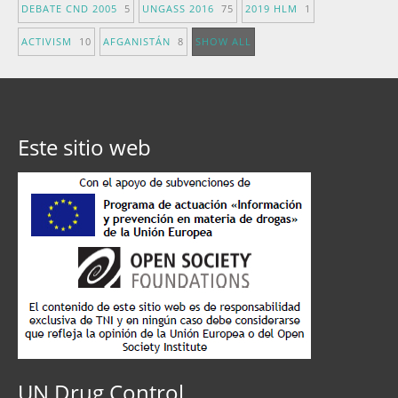
DEBATE CND 2005
5
UNGASS 2016
75
2019 HLM
1
ACTIVISM
10
AFGANISTÁN
8
SHOW ALL
Este sitio web
UN Drug Control