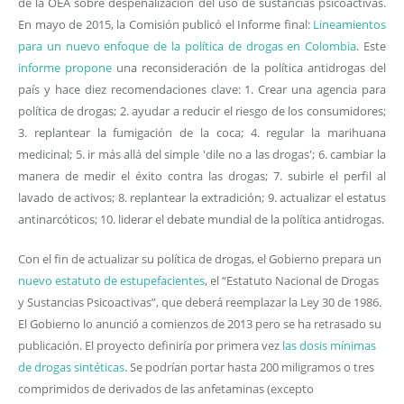
de la OEA sobre despenalización del uso de sustancias psicoactivas.
En mayo de 2015, la Comisión publicó el Informe final:
Lineamientos
para un nuevo enfoque de la política de drogas en Colombia
. Este
informe propone
una reconsideración de la política antidrogas del
país y hace diez recomendaciones clave: 1. Crear una agencia para
política de drogas; 2. ayudar a reducir el riesgo de los consumidores;
3. replantear la fumigación de la coca; 4. regular la marihuana
medicinal; 5. ir más allá del simple 'dile no a las drogas'; 6. cambiar la
manera de medir el éxito contra las drogas; 7. subirle el perfil al
lavado de activos; 8. replantear la extradición; 9. actualizar el estatus
antinarcóticos; 10. liderar el debate mundial de la política antidrogas.
Con el fin de actualizar su política de drogas, el Gobierno prepara un
nuevo estatuto de estupefacientes
, el “Estatuto Nacional de Drogas
y Sustancias Psicoactivas”, que deberá reemplazar la Ley 30 de 1986.
El Gobierno lo anunció a comienzos de 2013 pero se ha retrasado su
publicación. El proyecto definiría por primera vez
las dosis mínimas
de drogas sintéticas
. Se podrían portar hasta 200 miligramos o tres
comprimidos de derivados de las anfetaminas (excepto