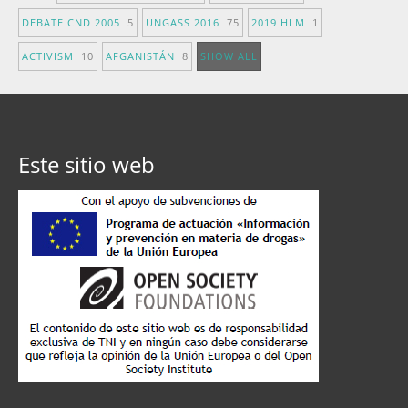
DEBATE CND 2005
5
UNGASS 2016
75
2019 HLM
1
ACTIVISM
10
AFGANISTÁN
8
SHOW ALL
Este sitio web