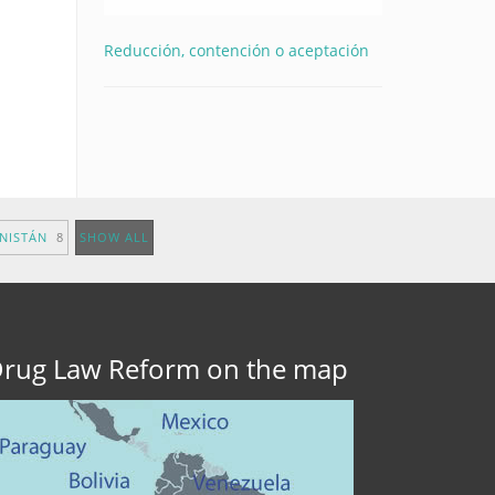
Reducción, contención o aceptación
ANISTÁN
8
SHOW ALL
rug Law Reform on the map