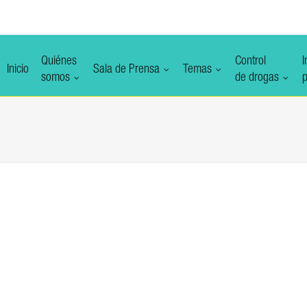
Quiénes
Control
I
Inicio
Sala de Prensa
Temas
somos
de drogas
p