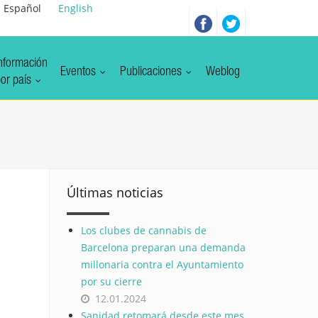
Español
English
nformación
Eventos
Publicaciones
Weblog
or país
Últimas noticias
Los clubes de cannabis de
Barcelona preparan una demanda
millonaria contra el Ayuntamiento
por su cierre
12.01.2024
Sanidad retomará desde este mes