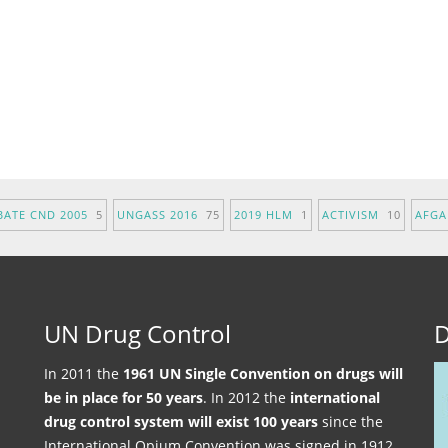
BATE CND 2005
5
UNGASS 2016
75
2019 HLM
1
ACTIVISM
10
AFG
UN Drug Control
D
In 2011 the
1961 UN Single Convention on drugs will
be in place for 50 years
. In 2012 the
international
drug control system will exist 100 years
since the
International Opium Convention was signed in 1912