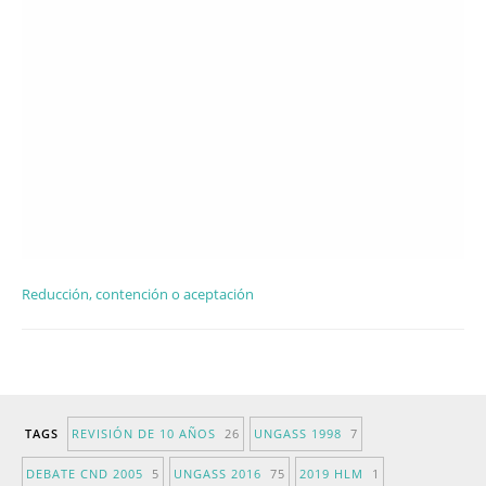
Reducción, contención o aceptación
TAGS
REVISIÓN DE 10 AÑOS
26
UNGASS 1998
7
DEBATE CND 2005
5
UNGASS 2016
75
2019 HLM
1