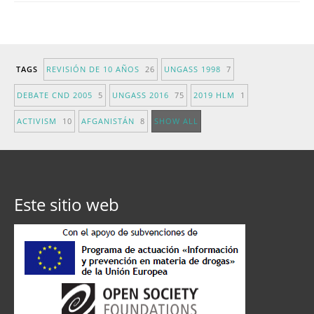
TAGS
REVISIÓN DE 10 AÑOS
26
UNGASS 1998
7
DEBATE CND 2005
5
UNGASS 2016
75
2019 HLM
1
ACTIVISM
10
AFGANISTÁN
8
SHOW ALL
Este sitio web