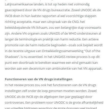
Latijnsamerikaanse landen, is tot op heden niet volmondig
geaccepteerd door de VN drugs bureaucratie. Zowel UNODC als de
INCB doen in hun laatste rapporten al wel voorzichtige stappen
richting acceptatie, maar een uitspraak van de CND, het
beleidsbepalende VN lichaam, zou een belangrijke stap voorwaarts
zijn. Andere VN organen zoals UNAIDS of de WHO ondersteunen al
langer de terminologie en praktijk van harm reductie. Een actieve
promotie van de harm reductie beginselen –zoals ook bepleit wordt
in de recente uitgave van Ontwikkelingssamenwerking “Out of the
Shadows”, is nu essentieel. In het UNGASS review process is op dit
punt een doorbraak te bereiken waarmee een eind gemaakt kan
worden aan een decennium van ambivalentie van het VN apparaat.
Functioneren van de VN drugs instellingen
In het review proces zou ook het functioneren van de VN drugs
instellingen zelf onder de loep genomen moeten worden. Zowel
UNODC als de INCB zijn de afgelopen tien jaar geplaagd door
controverses. Een probleem voor UNODC is de grote afhankelijkheid
van vrijwillge bijdragen waardoor de grote donoren veel invloed