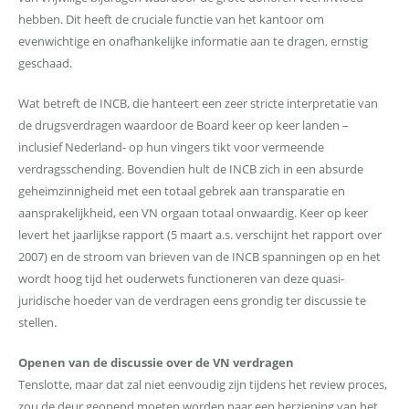
hebben. Dit heeft de cruciale functie van het kantoor om
evenwichtige en onafhankelijke informatie aan te dragen, ernstig
geschaad.
Wat betreft de INCB, die hanteert een zeer stricte interpretatie van
de drugsverdragen waardoor de Board keer op keer landen –
inclusief Nederland- op hun vingers tikt voor vermeende
verdragsschending. Bovendien hult de INCB zich in een absurde
geheimzinnigheid met een totaal gebrek aan transparatie en
aansprakelijkheid, een VN orgaan totaal onwaardig. Keer op keer
levert het jaarlijkse rapport (5 maart a.s. verschijnt het rapport over
2007) en de stroom van brieven van de INCB spanningen op en het
wordt hoog tijd het ouderwets functioneren van deze quasi-
juridische hoeder van de verdragen eens grondig ter discussie te
stellen.
Openen van de discussie over de VN verdragen
Tenslotte, maar dat zal niet eenvoudig zijn tijdens het review proces,
zou de deur geopend moeten worden naar een herziening van het