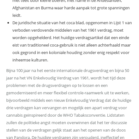
met teelt door kleine boeren, met name in de Andeslanden,
Afghanistan en Burma waar harde aanpak tot grote spanningen
leidt.
De juridische situatie van het coca blad, opgenomen in Lijst 1 van
verboden verdovende middelen van het 1961 verdrag, moet
worden opgehelderd. Het huidige verdragsartikel dat een einde
eist van traditioneel coca-gebruik is niet alleen achterhaald maar
ook gegrond in een koloniale houding zonder enig respekt voor
inheemse kulturen.
Bijna 100 jaar na het eerste internationale drugsverdrag en bijna 50
jaar na het VN Enkelvoudig Verdrag van 1961, wordt het tijd deze
problemen met de drugsverdragen op te lossen en een
gemoderniseerd en meer flexibel controle-raamwerk uit te werken,
bijvoorbeeld middels een nieuw Enkelvoudig Verdrag dat de huidige
drie verdragen kan vervangen en mogelijk een apart verdrag voor
cannabis geïnspireerd door de WHO Tabaksconventie. Lidstaten
zullen de politieke angst moeten overwinnen dat het ter discussie
stellen van de verdragen gelijk staat aan het openen van de doos
van Pandora. De huidige verdragen zijn verouderd, ineffectief en