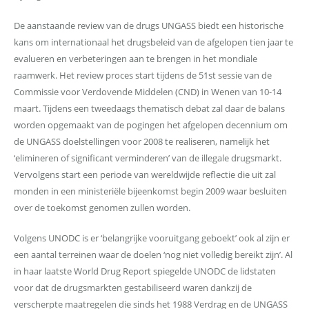
De aanstaande review van de drugs UNGASS biedt een historische
kans om internationaal het drugsbeleid van de afgelopen tien jaar te
evalueren en verbeteringen aan te brengen in het mondiale
raamwerk. Het review proces start tijdens de 51st sessie van de
Commissie voor Verdovende Middelen (CND) in Wenen van 10-14
maart. Tijdens een tweedaags thematisch debat zal daar de balans
worden opgemaakt van de pogingen het afgelopen decennium om
de UNGASS doelstellingen voor 2008 te realiseren, namelijk het
‘elimineren of significant verminderen’ van de illegale drugsmarkt.
Vervolgens start een periode van wereldwijde reflectie die uit zal
monden in een ministeriële bijeenkomst begin 2009 waar besluiten
over de toekomst genomen zullen worden.
Volgens UNODC is er ‘belangrijke vooruitgang geboekt’ ook al zijn er
een aantal terreinen waar de doelen ‘nog niet volledig bereikt zijn’. Al
in haar laatste World Drug Report spiegelde UNODC de lidstaten
voor dat de drugsmarkten gestabiliseerd waren dankzij de
verscherpte maatregelen die sinds het 1988 Verdrag en de UNGASS