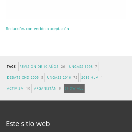
Reducción, contención o aceptación
TAGS
REVISIÓN DE 10 AÑOS
26
UNGASS 1998
7
DEBATE CND 2005
5
UNGASS 2016
75
2019 HLM
1
ACTIVISM
10
AFGANISTÁN
8
SHOW ALL
Este sitio web