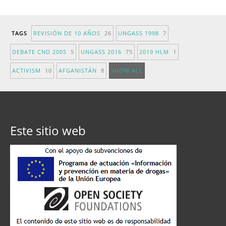
TAGS
REVISIÓN DE 10 AÑOS
26
UNGASS 1998
7
DEBATE CND 2005
5
UNGASS 2016
75
2019 HLM
1
ACTIVISM
10
AFGANISTÁN
8
SHOW ALL
Este sitio web