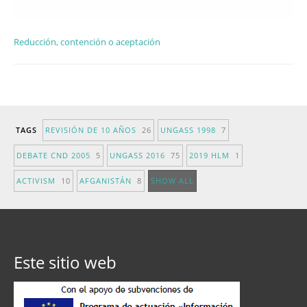
Reducción, contención o aceptación
TAGS
REVISIÓN DE 10 AÑOS
26
UNGASS 1998
7
DEBATE CND 2005
5
UNGASS 2016
75
2019 HLM
1
ACTIVISM
10
AFGANISTÁN
8
SHOW ALL
Este sitio web