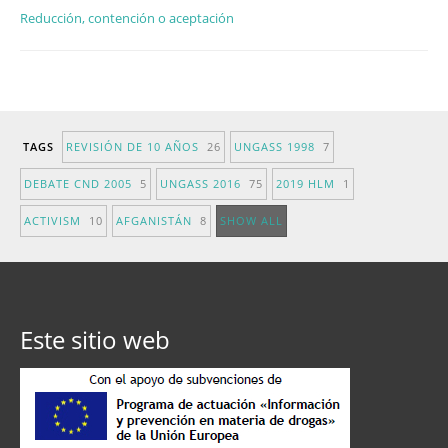
Reducción, contención o aceptación
TAGS
REVISIÓN DE 10 AÑOS
26
UNGASS 1998
7
DEBATE CND 2005
5
UNGASS 2016
75
2019 HLM
1
ACTIVISM
10
AFGANISTÁN
8
SHOW ALL
Este sitio web