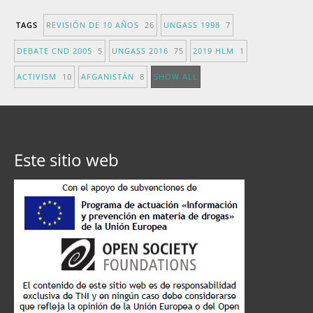
TAGS
REVISIÓN DE 10 AÑOS
26
UNGASS 1998
7
DEBATE CND 2005
5
UNGASS 2016
75
2019 HLM
1
ACTIVISM
10
AFGANISTÁN
8
SHOW ALL
Este sitio web