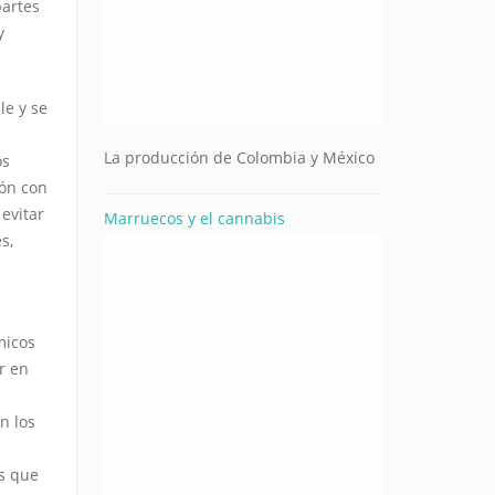
partes
y
le y se
La producción de Colombia y México
os
ión con
evitar
Marruecos y el cannabis
s,
micos
er en
n los
os que