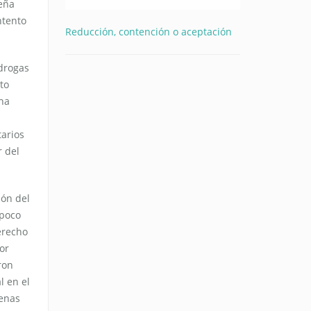
Peña
ntento
Reducción, contención o aceptación
 drogas
to
una
tarios
r del
ión del
mpoco
erecho
or
ron
l en el
penas