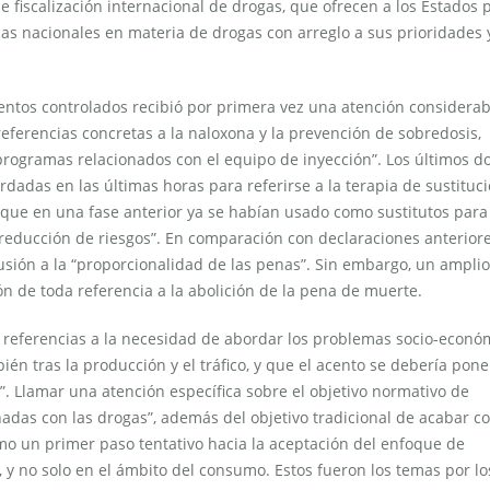
e fiscalización internacional de drogas, que ofrecen a los Estados 
ticas nacionales en materia de drogas con arreglo a sus prioridades 
mentos controlados recibió por primera vez una atención considerab
eferencias concretas a la naloxona y la prevención de sobredosis,
programas relacionados con el equipo de inyección”. Los últimos d
das en las últimas horas para referirse a la terapia de sustituc
, que en una fase anterior ya se habían usado como sustitutos para 
“reducción de riesgos”. En comparación con declaraciones anteriore
lusión a la “proporcionalidad de las penas”. Sin embargo, un amplio
ón de toda referencia a la abolición de la pena de muerte.
 referencias a la necesidad de abordar los problemas socio-econó
mbién tras la producción y el tráfico, y que el acento se debería pon
o”. Llamar una atención específica sobre el objetivo normativo de
onadas con las drogas”, además del objetivo tradicional de acabar co
o un primer paso tentativo hacia la aceptación del enfoque de
 y no solo en el ámbito del consumo. Estos fueron los temas por l