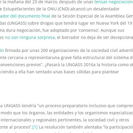
de la mañana del 23 de marzo, después de unas
tensas negociacion
de Estupefacientes de la ONU (CND) alcanzó un desalentador
ador del documento final
de la Sesión Especial de la Asamblea Ge
das (UNGASS) sobre drogas que tendrá lugar en Nueva York del 19 
 una dura negociación, fue adoptado por ‘consenso’. Aunque sus
les
no son ninguna sorpresa
, el borrador no deja de ser decepcion
ón
firmada por unas 200 organizaciones de la sociedad civil advert
e cercana a representaruna grave falla estructural del sistema d
onvenciones previos”. ¿Pasará la UNGASS 2016a la historia como o
iendo a ella han sentado unas bases sólidas para plantear
 la UNGASS tendría “un proceso preparatorio inclusivo que compre
e modo que los órganos, las entidades y los organismos especializa
nternacionales y regionales pertinentes, la sociedad civil y otros
nte al proceso”.
[1]
La resolución también alentaba “la participaci