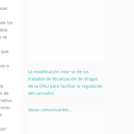
osas
nde los
abía
o se
s que
ños o
La modificación inter se de los
tratados de fiscalización de drogas
de la ONU para facilitar la regulación
la
del cannabis
ón de
nativo,
ciones
Vasos comunicantes...
e
ión”