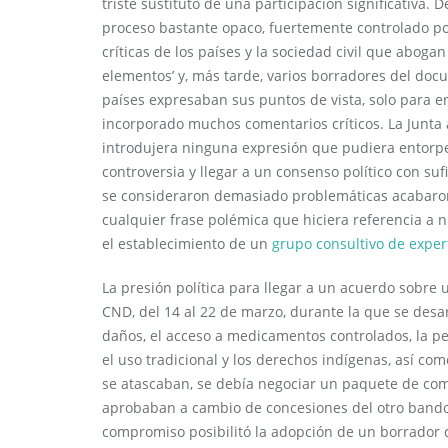
triste sustituto de una participación significativa.
proceso bastante opaco, fuertemente controlado po
críticas de los países y la sociedad civil que abog
elementos’ y, más tarde, varios borradores del doc
países expresaban sus puntos de vista, solo para 
incorporado muchos comentarios críticos. La Junta ap
introdujera ninguna expresión que pudiera entorpec
controversia y llegar a un consenso político con s
se consideraron demasiado problemáticas acabaron e
cualquier frase polémica que hiciera referencia a n
el establecimiento de un
grupo consultivo de exper
La presión política para llegar a un acuerdo sobre 
CND, del 14 al 22 de marzo, durante la que se desa
daños, el acceso a medicamentos controlados, la pen
el uso tradicional y los derechos indígenas, así c
se atascaban, se debía negociar un paquete de com
aprobaban a cambio de concesiones del otro bando d
compromiso posibilitó la adopción de un borrador d