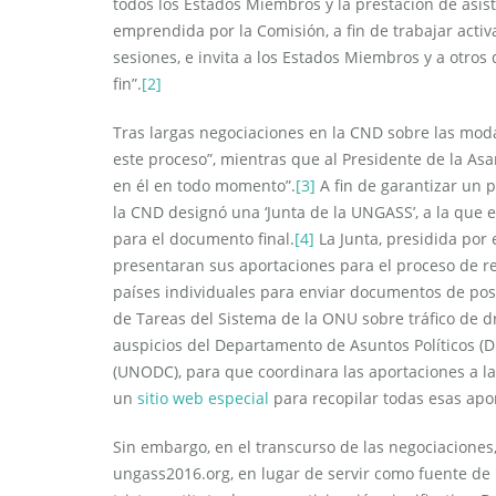
todos los Estados Miembros y la prestación de asis
emprendida por la Comisión, a fin de trabajar activ
sesiones, e invita a los Estados Miembros y a otro
fin”.
[2]
Tras largas negociaciones en la CND sobre las moda
este proceso”, mientras que al Presidente de la Asa
en él en todo momento”.
[3]
A fin de garantizar un p
la CND designó una ‘Junta de la UNGASS’, a la que 
para el documento final.
[4]
La Junta, presidida por 
presentaran sus aportaciones para el proceso de 
países individuales para enviar documentos de posi
de Tareas del Sistema de la ONU sobre tráfico de d
auspicios del Departamento de Asuntos Políticos (DP
(UNODC), para que coordinara las aportaciones a 
un
sitio web especial
para recopilar todas esas apor
Sin embargo, en el transcurso de las negociaciones
ungass2016.org, en lugar de servir como fuente de i