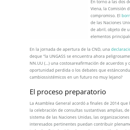
En torno a las dos 
Viena, la Comisión 
compromiso. El
borr
de las Naciones Uni
de abril, objeto de
elementos principa
En la jornada de apertura de la CND, una
declaraci
deque “la UNGASS se encuentra ahora peligrosament
NN.UU (…) una costosareafirmación de acuerdos y c
oportunidad perdida o los debates que estánconduc
cambiossistémicos en un futuro no muy lejano?
El proceso preparatorio
La Asamblea General acordó a finales de 2014 que
la celebración de consultas sustantivas amplias, d
sistema de las Naciones Unidas, las organizaciones i
interesados pertinentes puedan contribuir plename