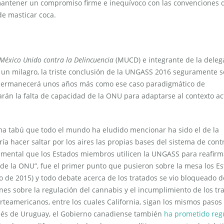
antener un compromiso firme e inequívoco con las convenciones d
de masticar coca.
México Unido contra la Delincuencia
(MUCD) e integrante de la deleg
e un milagro, la triste conclusión de la UNGASS 2016 seguramente s
s permanecerá unos años más como ese caso paradigmático de
arán la falta de capacidad de la ONU para adaptarse al contexto ac
ma tabú que todo el mundo ha eludido mencionar ha sido el de la
ía hacer saltar por los aires las propias bases del sistema de cont
amental que los Estados miembros utilicen la UNGASS para reafirm
s de la ONU”, fue el primer punto que pusieron sobre la mesa los E
o de 2015) y todo debate acerca de los tratados se vio bloqueado 
ones sobre la regulación del cannabis y el incumplimiento de los tr
teamericanos, entre los cuales California, sigan los mismos pasos
pués de Uruguay, el Gobierno canadiense también
ha prometido regu