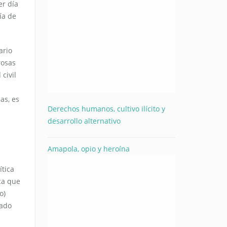
er día
ía de
ario
rosas
civil
as, es
Derechos humanos, cultivo ilícito y
desarrollo alternativo
Amapola, opio y heroína
ítica
ca que
o)
rado