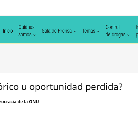
Quiénes
Control
I
Inicio
Sala de Prensa
Temas
somos
de drogas
p
órico u oportunidad perdida?
rocracia de la ONU