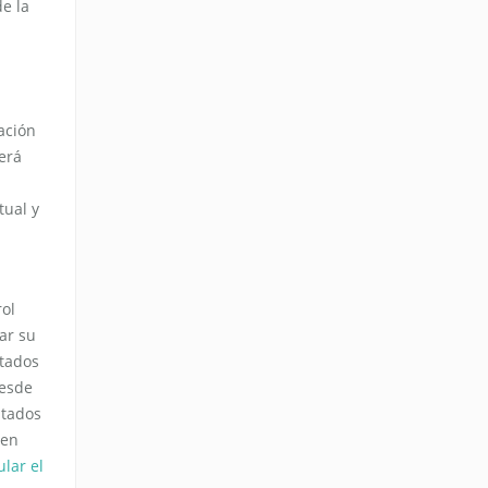
e la
ación
erá
tual y
rol
ar su
stados
desde
atados
 en
lar el