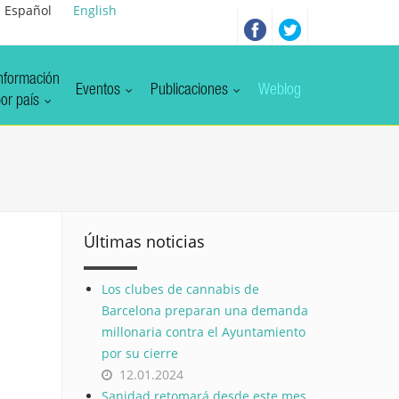
Español
English
nformación
Eventos
Publicaciones
Weblog
or país
Últimas noticias
Los clubes de cannabis de
Barcelona preparan una demanda
millonaria contra el Ayuntamiento
por su cierre
12.01.2024
Sanidad retomará desde este mes