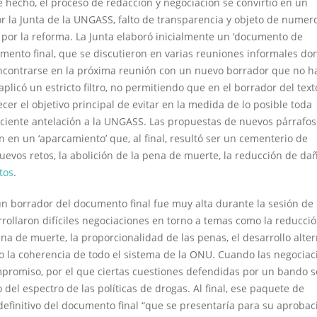
 De hecho, el proceso de redacción y negociación se convirtió en un
r la Junta de la UNGASS, falto de transparencia y objeto de numer
an por la reforma. La Junta elaboró inicialmente un ‘documento de
umento final, que se discutieron en varias reuniones informales do
encontrarse en la próxima reunión con un nuevo borrador que no h
licó un estricto filtro, no permitiendo que en el borrador del text
er el objetivo principal de evitar en la medida de lo posible toda
uficiente antelación a la UNGASS. Las propuestas de nuevos párrafo
n un ‘aparcamiento’ que, al final, resultó ser un cementerio de
uevos retos, la abolición de la pena de muerte, la reducción de da
tos
.
un borrador del documento final fue muy alta durante la sesión de 
rrollaron difíciles negociaciones en torno a temas como la reducci
a de muerte, la proporcionalidad de las penas, el desarrollo alter
omo la coherencia de todo el sistema de la ONU. Cuando las negocia
promiso, por el que ciertas cuestiones defendidas por un bando s
el espectro de las políticas de drogas. Al final, ese paquete de
efinitivo del documento final “que se presentaría para su aprobac