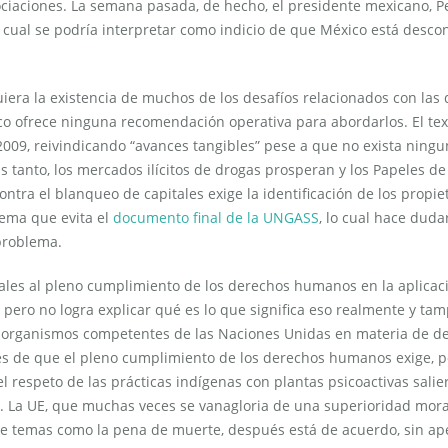
ociaciones. La semana pasada, de hecho, el presidente mexicano, 
o cual se podría interpretar como indicio de que México está desco
uiera la existencia de muchos de los desafíos relacionados con las
co ofrece ninguna recomendación operativa para abordarlos. El tex
e 2009, reivindicando “avances tangibles” pese a que no exista ning
 tanto, los mercados ilícitos de drogas prosperan y los Papeles de
a el blanqueo de capitales exige la identificación de los propie
tema que evita el
documento final de la UNGASS
, lo cual hace duda
problema.
rales al pleno cumplimiento de los derechos humanos en la aplicac
o, pero no logra explicar qué es lo que significa eso realmente y ta
 organismos competentes de las Naciones Unidas en materia de d
nes de que el pleno cumplimiento de los derechos humanos exige, p
el respeto de las prácticas indígenas con plantas psicoactivas salie
 La UE, que muchas veces se vanagloria de una superioridad mora
e temas como la pena de muerte, después está de acuerdo, sin a