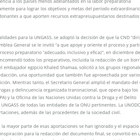
tencia a los países menos adelantados en la labor preparatoria
amente para lograr los objetivos y metas del período extraordinari
s donantes a que aporten recursos extrapresupuestarios destinados
lidades para la UNGASS, se adoptó la decisión de que la CND “diri
mblea General se le invitó “a que apoye y oriente el proceso y part
roceso preparatorio “adecuado, inclusivo y eficaz”, en diciembre d
encomendó todos los preparativos, incluida la redacción de un bor
el embajador egipcio Khaled Shamaa, solicitó a los grupos regiona
redacción, una oportunidad que también fue aprovechada por vario
ción. Mientras tanto, el Secretario General amplió el mandato del
rogas y delincuencia organizada transnacional, que opera bajo los
A) y la Oficina de las Naciones Unidas contra la Droga y el Delito
la UNGASS de todas las entidades de la ONU pertinentes. La UNODC
taciones, además de las procedentes de la sociedad civil.
, la mayor parte de esas aportaciones se han ignorado y el espaci
nspiración para la redacción del documento final, se convirtió en 