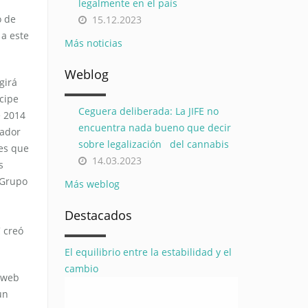
legalmente en el país
o de
15.12.2023
 a este
Más noticias
Weblog
girá
icipe
Ceguera deliberada: La JIFE no
e 2014
encuentra nada bueno que decir
rador
sobre legalización del cannabis
les que
14.03.2023
s
 Grupo
Más weblog
Destacados
 creó
El equilibrio entre la estabilidad y el
cambio
o web
un