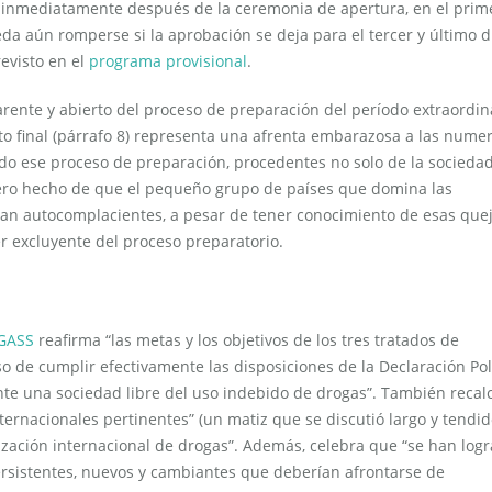
r inmediatamente después de la ceremonia de apertura, en el prim
eda aún romperse si la aprobación se deja para el tercer y último d
revisto en el
programa provisional
.
parente y abierto del proceso de preparación del período extraordin
o final (párrafo 8) representa una afrenta embarazosa a las nume
do ese proceso de preparación, procedentes no solo de la sociedad 
mero hecho de que el pequeño grupo de países que domina las
an autocomplacientes, a pesar de tener conocimiento de esas quej
ter excluyente del proceso preparatorio.
NGASS
reafirma “las metas y los objetivos de los tres tratados de
so de cumplir efectivamente las disposiciones de la Declaración Pol
te una sociedad libre del uso indebido de drogas”. También recal
ternacionales pertinentes” (un matiz que se discutió largo y tendid
lización internacional de drogas”. Además, celebra que “se han log
ersistentes, nuevos y cambiantes que deberían afrontarse de