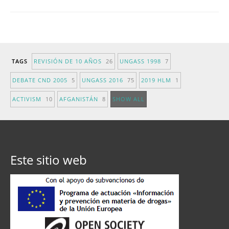
TAGS
REVISIÓN DE 10 AÑOS
26
UNGASS 1998
7
DEBATE CND 2005
5
UNGASS 2016
75
2019 HLM
1
ACTIVISM
10
AFGANISTÁN
8
SHOW ALL
Este sitio web