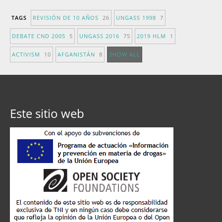
TAGS
REVISIÓN DE 10 AÑOS
26
UNGASS 1998
7
DEBATE CND 2005
5
UNGASS 2016
75
2019 HLM
1
ACTIVISM
10
AFGANISTÁN
8
SHOW ALL
Este sitio web