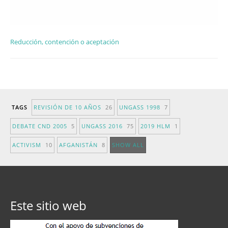
Reducción, contención o aceptación
TAGS
REVISIÓN DE 10 AÑOS
26
UNGASS 1998
7
DEBATE CND 2005
5
UNGASS 2016
75
2019 HLM
1
ACTIVISM
10
AFGANISTÁN
8
SHOW ALL
Este sitio web